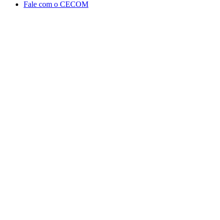
Fale com o CECOM
Aumentar fonte
Diminuir fonte