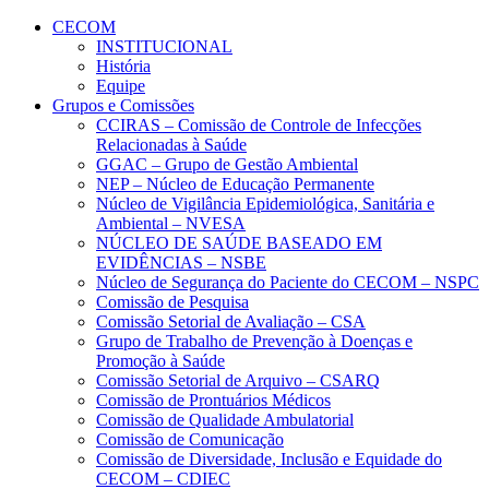
Conteúdo principal
Menu principal
Rodapé
CECOM
INSTITUCIONAL
História
Equipe
Grupos e Comissões
CCIRAS – Comissão de Controle de Infecções
Relacionadas à Saúde
GGAC – Grupo de Gestão Ambiental
NEP – Núcleo de Educação Permanente
Núcleo de Vigilância Epidemiológica, Sanitária e
Ambiental – NVESA
NÚCLEO DE SAÚDE BASEADO EM
EVIDÊNCIAS – NSBE
Núcleo de Segurança do Paciente do CECOM – NSPC
Comissão de Pesquisa
Comissão Setorial de Avaliação – CSA
Grupo de Trabalho de Prevenção à Doenças e
Promoção à Saúde
Comissão Setorial de Arquivo – CSARQ
Comissão de Prontuários Médicos
Comissão de Qualidade Ambulatorial
Comissão de Comunicação
Comissão de Diversidade, Inclusão e Equidade do
CECOM – CDIEC