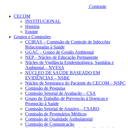
Contraste
CECOM
INSTITUCIONAL
História
Equipe
Grupos e Comissões
CCIRAS – Comissão de Controle de Infecções
Relacionadas à Saúde
GGAC – Grupo de Gestão Ambiental
NEP – Núcleo de Educação Permanente
Núcleo de Vigilância Epidemiológica, Sanitária e
Ambiental – NVESA
NÚCLEO DE SAÚDE BASEADO EM
EVIDÊNCIAS – NSBE
Núcleo de Segurança do Paciente do CECOM – NSPC
Comissão de Pesquisa
Comissão Setorial de Avaliação – CSA
Grupo de Trabalho de Prevenção à Doenças e
Promoção à Saúde
Comissão Setorial de Arquivo – CSARQ
Comissão de Prontuários Médicos
Comissão de Qualidade Ambulatorial
Comissão de Comunicação