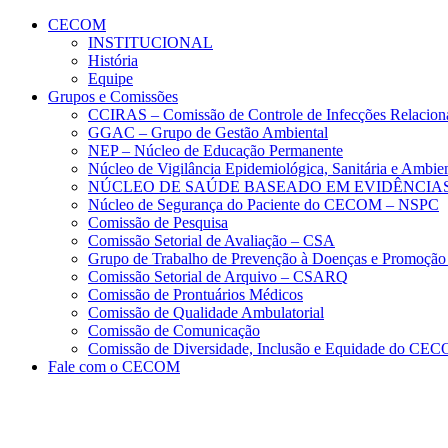
Conteúdo principal
Menu principal
Rodapé
CECOM
INSTITUCIONAL
História
Equipe
Grupos e Comissões
CCIRAS – Comissão de Controle de Infecções Relacion
GGAC – Grupo de Gestão Ambiental
NEP – Núcleo de Educação Permanente
Núcleo de Vigilância Epidemiológica, Sanitária e Amb
NÚCLEO DE SAÚDE BASEADO EM EVIDÊNCIAS
Núcleo de Segurança do Paciente do CECOM – NSPC
Comissão de Pesquisa
Comissão Setorial de Avaliação – CSA
Grupo de Trabalho de Prevenção à Doenças e Promoção
Comissão Setorial de Arquivo – CSARQ
Comissão de Prontuários Médicos
Comissão de Qualidade Ambulatorial
Comissão de Comunicação
Comissão de Diversidade, Inclusão e Equidade do C
Fale com o CECOM
Aumentar fonte