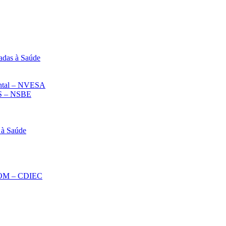
adas à Saúde
iental – NVESA
 – NSBE
 à Saúde
ECOM – CDIEC
Diminuir fonte