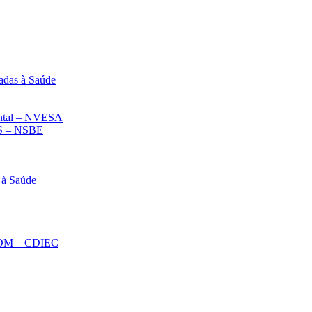
adas à Saúde
iental – NVESA
 – NSBE
 à Saúde
ECOM – CDIEC
Diminuir fonte