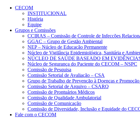
Conteúdo principal
Menu principal
Rodapé
CECOM
INSTITUCIONAL
História
Equipe
Grupos e Comissões
CCIRAS – Comissão de Controle de Infecções Relacion
GGAC – Grupo de Gestão Ambiental
NEP – Núcleo de Educação Permanente
Núcleo de Vigilância Epidemiológica, Sanitária e Amb
NÚCLEO DE SAÚDE BASEADO EM EVIDÊNCIAS
Núcleo de Segurança do Paciente do CECOM – NSPC
Comissão de Pesquisa
Comissão Setorial de Avaliação – CSA
Grupo de Trabalho de Prevenção à Doenças e Promoção
Comissão Setorial de Arquivo – CSARQ
Comissão de Prontuários Médicos
Comissão de Qualidade Ambulatorial
Comissão de Comunicação
Comissão de Diversidade, Inclusão e Equidade do C
Fale com o CECOM
Aumentar fonte