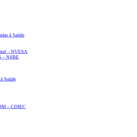
adas à Saúde
iental – NVESA
 – NSBE
 à Saúde
ECOM – CDIEC
Diminuir fonte