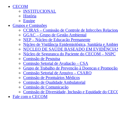
Conteúdo principal
Menu principal
Rodapé
CECOM
INSTITUCIONAL
História
Equipe
Grupos e Comissões
CCIRAS – Comissão de Controle de Infecções Relacion
GGAC – Grupo de Gestão Ambiental
NEP – Núcleo de Educação Permanente
Núcleo de Vigilância Epidemiológica, Sanitária e Amb
NÚCLEO DE SAÚDE BASEADO EM EVIDÊNCIAS
Núcleo de Segurança do Paciente do CECOM – NSPC
Comissão de Pesquisa
Comissão Setorial de Avaliação – CSA
Grupo de Trabalho de Prevenção à Doenças e Promoção
Comissão Setorial de Arquivo – CSARQ
Comissão de Prontuários Médicos
Comissão de Qualidade Ambulatorial
Comissão de Comunicação
Comissão de Diversidade, Inclusão e Equidade do C
Fale com o CECOM
Aumentar fonte