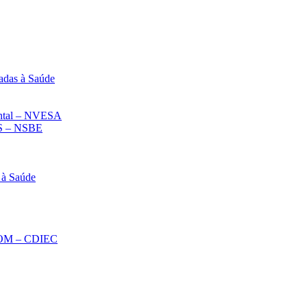
adas à Saúde
iental – NVESA
 – NSBE
 à Saúde
ECOM – CDIEC
Diminuir fonte