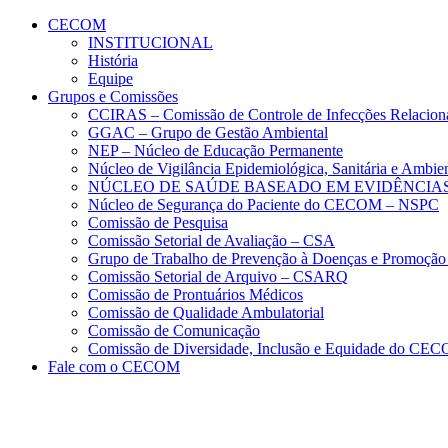
Conteúdo principal
Menu principal
Rodapé
CECOM
INSTITUCIONAL
História
Equipe
Grupos e Comissões
CCIRAS – Comissão de Controle de Infecções Relacion
GGAC – Grupo de Gestão Ambiental
NEP – Núcleo de Educação Permanente
Núcleo de Vigilância Epidemiológica, Sanitária e Amb
NÚCLEO DE SAÚDE BASEADO EM EVIDÊNCIAS
Núcleo de Segurança do Paciente do CECOM – NSPC
Comissão de Pesquisa
Comissão Setorial de Avaliação – CSA
Grupo de Trabalho de Prevenção à Doenças e Promoção
Comissão Setorial de Arquivo – CSARQ
Comissão de Prontuários Médicos
Comissão de Qualidade Ambulatorial
Comissão de Comunicação
Comissão de Diversidade, Inclusão e Equidade do C
Fale com o CECOM
Aumentar fonte