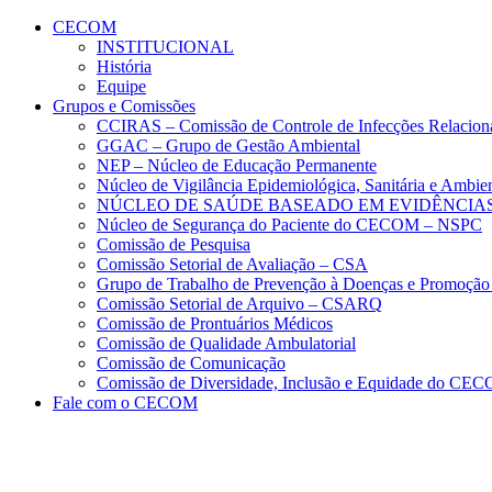
Conteúdo principal
Menu principal
Rodapé
CECOM
INSTITUCIONAL
História
Equipe
Grupos e Comissões
CCIRAS – Comissão de Controle de Infecções Relacion
GGAC – Grupo de Gestão Ambiental
NEP – Núcleo de Educação Permanente
Núcleo de Vigilância Epidemiológica, Sanitária e Amb
NÚCLEO DE SAÚDE BASEADO EM EVIDÊNCIAS
Núcleo de Segurança do Paciente do CECOM – NSPC
Comissão de Pesquisa
Comissão Setorial de Avaliação – CSA
Grupo de Trabalho de Prevenção à Doenças e Promoção
Comissão Setorial de Arquivo – CSARQ
Comissão de Prontuários Médicos
Comissão de Qualidade Ambulatorial
Comissão de Comunicação
Comissão de Diversidade, Inclusão e Equidade do C
Fale com o CECOM
Aumentar fonte