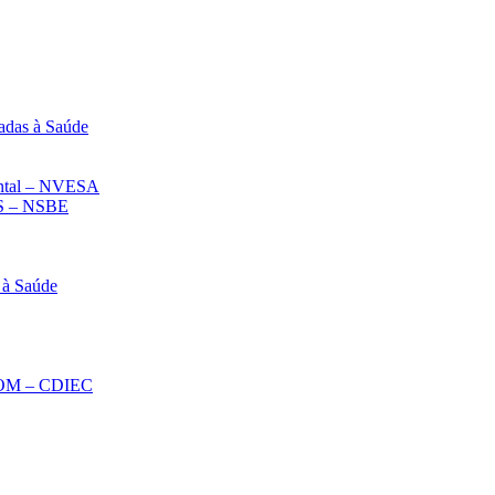
adas à Saúde
iental – NVESA
 – NSBE
 à Saúde
ECOM – CDIEC
Diminuir fonte