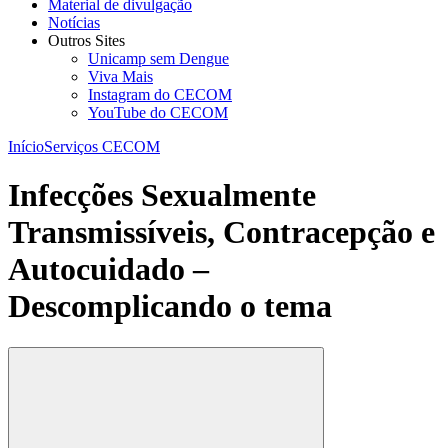
Material de divulgação
Notícias
Outros Sites
Unicamp sem Dengue
Viva Mais
Instagram do CECOM
YouTube do CECOM
Início
Serviços CECOM
Infecções Sexualmente
Transmissíveis, Contracepção e
Autocuidado –
Descomplicando o tema