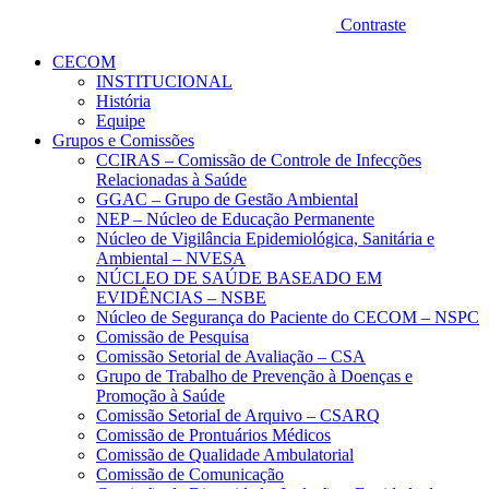
Contraste
CECOM
INSTITUCIONAL
História
Equipe
Grupos e Comissões
CCIRAS – Comissão de Controle de Infecções
Relacionadas à Saúde
GGAC – Grupo de Gestão Ambiental
NEP – Núcleo de Educação Permanente
Núcleo de Vigilância Epidemiológica, Sanitária e
Ambiental – NVESA
NÚCLEO DE SAÚDE BASEADO EM
EVIDÊNCIAS – NSBE
Núcleo de Segurança do Paciente do CECOM – NSPC
Comissão de Pesquisa
Comissão Setorial de Avaliação – CSA
Grupo de Trabalho de Prevenção à Doenças e
Promoção à Saúde
Comissão Setorial de Arquivo – CSARQ
Comissão de Prontuários Médicos
Comissão de Qualidade Ambulatorial
Comissão de Comunicação