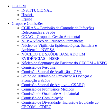
Conteúdo principal
Menu principal
Rodapé
CECOM
INSTITUCIONAL
História
Equipe
Grupos e Comissões
CCIRAS – Comissão de Controle de Infecções
Relacionadas à Saúde
GGAC – Grupo de Gestão Ambiental
NEP – Núcleo de Educação Permanente
Núcleo de Vigilância Epidemiológica, Sanitária e
Ambiental – NVESA
NÚCLEO DE SAÚDE BASEADO EM
EVIDÊNCIAS – NSBE
Núcleo de Segurança do Paciente do CECOM – NSPC
Comissão de Pesquisa
Comissão Setorial de Avaliação – CSA
Grupo de Trabalho de Prevenção à Doenças e
Promoção à Saúde
Comissão Setorial de Arquivo – CSARQ
Comissão de Prontuários Médicos
Comissão de Qualidade Ambulatorial
Comissão de Comunicação
Comissão de Diversidade, Inclusão e Equidade do
CECOM – CDIEC