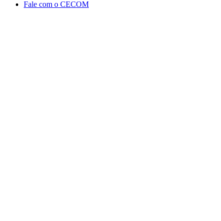
Fale com o CECOM
Aumentar fonte
Diminuir fonte