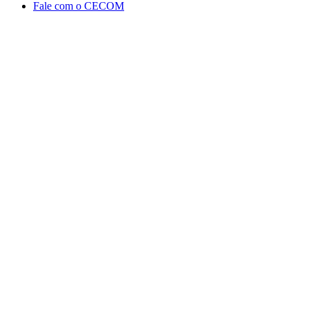
Fale com o CECOM
Aumentar fonte
Diminuir fonte