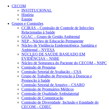
Conteúdo principal
Menu principal
Rodapé
CECOM
INSTITUCIONAL
História
Equipe
Grupos e Comissões
CCIRAS – Comissão de Controle de Infecções
Relacionadas à Saúde
GGAC – Grupo de Gestão Ambiental
NEP – Núcleo de Educação Permanente
Núcleo de Vigilância Epidemiológica, Sanitária e
Ambiental – NVESA
NÚCLEO DE SAÚDE BASEADO EM
EVIDÊNCIAS – NSBE
Núcleo de Segurança do Paciente do CECOM – NSPC
Comissão de Pesquisa
Comissão Setorial de Avaliação – CSA
Grupo de Trabalho de Prevenção à Doenças e
Promoção à Saúde
Comissão Setorial de Arquivo – CSARQ
Comissão de Prontuários Médicos
Comissão de Qualidade Ambulatorial
Comissão de Comunicação
Comissão de Diversidade, Inclusão e Equidade do
CECOM – CDIEC