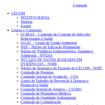
Contraste
CECOM
INSTITUCIONAL
História
Equipe
Grupos e Comissões
CCIRAS – Comissão de Controle de Infecções
Relacionadas à Saúde
GGAC – Grupo de Gestão Ambiental
NEP – Núcleo de Educação Permanente
Núcleo de Vigilância Epidemiológica, Sanitária e
Ambiental – NVESA
NÚCLEO DE SAÚDE BASEADO EM
EVIDÊNCIAS – NSBE
Núcleo de Segurança do Paciente do CECOM – NSPC
Comissão de Pesquisa
Comissão Setorial de Avaliação – CSA
Grupo de Trabalho de Prevenção à Doenças e
Promoção à Saúde
Comissão Setorial de Arquivo – CSARQ
Comissão de Prontuários Médicos
Comissão de Qualidade Ambulatorial
Comissão de Comunicação