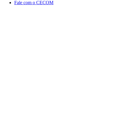
Fale com o CECOM
Aumentar fonte
Diminuir fonte