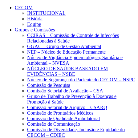
Conteúdo principal
Menu principal
Rodapé
CECOM
INSTITUCIONAL
História
Equipe
Grupos e Comissões
CCIRAS – Comissão de Controle de Infecções
Relacionadas à Saúde
GGAC – Grupo de Gestão Ambiental
NEP – Núcleo de Educação Permanente
Núcleo de Vigilância Epidemiológica, Sanitária e
Ambiental – NVESA
NÚCLEO DE SAÚDE BASEADO EM
EVIDÊNCIAS – NSBE
Núcleo de Segurança do Paciente do CECOM – NSPC
Comissão de Pesquisa
Comissão Setorial de Avaliação – CSA
Grupo de Trabalho de Prevenção à Doenças e
Promoção à Saúde
Comissão Setorial de Arquivo – CSARQ
Comissão de Prontuários Médicos
Comissão de Qualidade Ambulatorial
Comissão de Comunicação
Comissão de Diversidade, Inclusão e Equidade do
CECOM – CDIEC