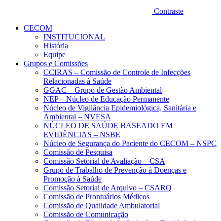
Contraste
CECOM
INSTITUCIONAL
História
Equipe
Grupos e Comissões
CCIRAS – Comissão de Controle de Infecções
Relacionadas à Saúde
GGAC – Grupo de Gestão Ambiental
NEP – Núcleo de Educação Permanente
Núcleo de Vigilância Epidemiológica, Sanitária e
Ambiental – NVESA
NÚCLEO DE SAÚDE BASEADO EM
EVIDÊNCIAS – NSBE
Núcleo de Segurança do Paciente do CECOM – NSPC
Comissão de Pesquisa
Comissão Setorial de Avaliação – CSA
Grupo de Trabalho de Prevenção à Doenças e
Promoção à Saúde
Comissão Setorial de Arquivo – CSARQ
Comissão de Prontuários Médicos
Comissão de Qualidade Ambulatorial
Comissão de Comunicação