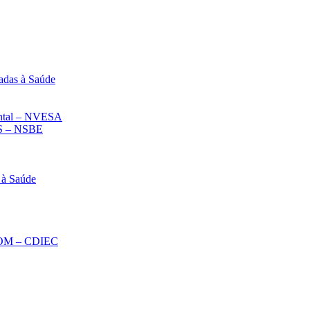
adas à Saúde
iental – NVESA
 – NSBE
 à Saúde
ECOM – CDIEC
Diminuir fonte