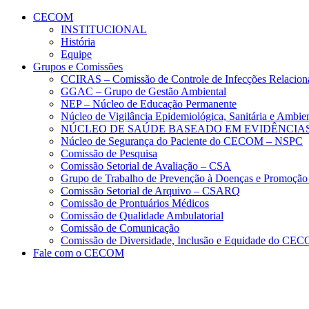
Conteúdo principal
Menu principal
Rodapé
CECOM
INSTITUCIONAL
História
Equipe
Grupos e Comissões
CCIRAS – Comissão de Controle de Infecções Relacion
GGAC – Grupo de Gestão Ambiental
NEP – Núcleo de Educação Permanente
Núcleo de Vigilância Epidemiológica, Sanitária e Amb
NÚCLEO DE SAÚDE BASEADO EM EVIDÊNCIAS
Núcleo de Segurança do Paciente do CECOM – NSPC
Comissão de Pesquisa
Comissão Setorial de Avaliação – CSA
Grupo de Trabalho de Prevenção à Doenças e Promoção
Comissão Setorial de Arquivo – CSARQ
Comissão de Prontuários Médicos
Comissão de Qualidade Ambulatorial
Comissão de Comunicação
Comissão de Diversidade, Inclusão e Equidade do C
Fale com o CECOM
Aumentar fonte