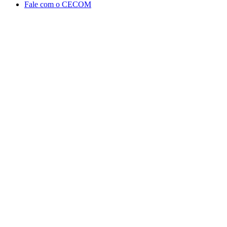
Fale com o CECOM
Aumentar fonte
Diminuir fonte