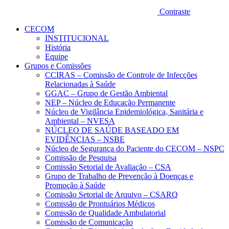
Contraste
CECOM
INSTITUCIONAL
História
Equipe
Grupos e Comissões
CCIRAS – Comissão de Controle de Infecções
Relacionadas à Saúde
GGAC – Grupo de Gestão Ambiental
NEP – Núcleo de Educação Permanente
Núcleo de Vigilância Epidemiológica, Sanitária e
Ambiental – NVESA
NÚCLEO DE SAÚDE BASEADO EM
EVIDÊNCIAS – NSBE
Núcleo de Segurança do Paciente do CECOM – NSPC
Comissão de Pesquisa
Comissão Setorial de Avaliação – CSA
Grupo de Trabalho de Prevenção à Doenças e
Promoção à Saúde
Comissão Setorial de Arquivo – CSARQ
Comissão de Prontuários Médicos
Comissão de Qualidade Ambulatorial
Comissão de Comunicação