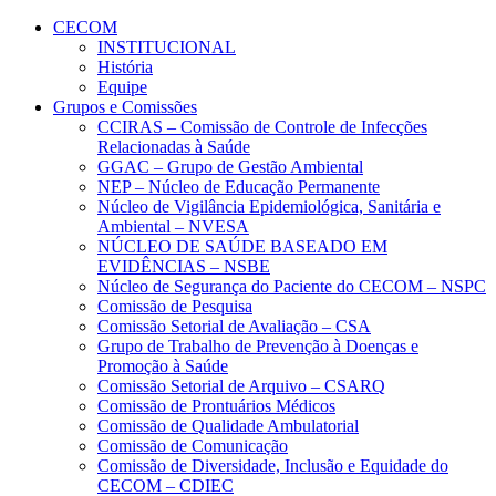
Conteúdo principal
Menu principal
Rodapé
CECOM
INSTITUCIONAL
História
Equipe
Grupos e Comissões
CCIRAS – Comissão de Controle de Infecções
Relacionadas à Saúde
GGAC – Grupo de Gestão Ambiental
NEP – Núcleo de Educação Permanente
Núcleo de Vigilância Epidemiológica, Sanitária e
Ambiental – NVESA
NÚCLEO DE SAÚDE BASEADO EM
EVIDÊNCIAS – NSBE
Núcleo de Segurança do Paciente do CECOM – NSPC
Comissão de Pesquisa
Comissão Setorial de Avaliação – CSA
Grupo de Trabalho de Prevenção à Doenças e
Promoção à Saúde
Comissão Setorial de Arquivo – CSARQ
Comissão de Prontuários Médicos
Comissão de Qualidade Ambulatorial
Comissão de Comunicação
Comissão de Diversidade, Inclusão e Equidade do
CECOM – CDIEC