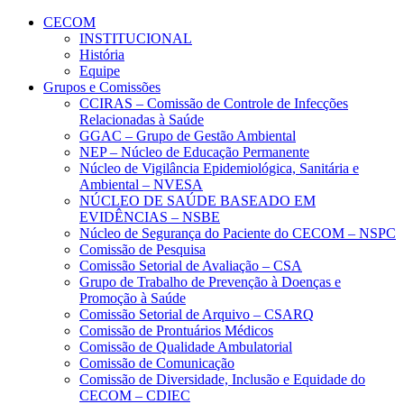
Conteúdo principal
Menu principal
Rodapé
CECOM
INSTITUCIONAL
História
Equipe
Grupos e Comissões
CCIRAS – Comissão de Controle de Infecções
Relacionadas à Saúde
GGAC – Grupo de Gestão Ambiental
NEP – Núcleo de Educação Permanente
Núcleo de Vigilância Epidemiológica, Sanitária e
Ambiental – NVESA
NÚCLEO DE SAÚDE BASEADO EM
EVIDÊNCIAS – NSBE
Núcleo de Segurança do Paciente do CECOM – NSPC
Comissão de Pesquisa
Comissão Setorial de Avaliação – CSA
Grupo de Trabalho de Prevenção à Doenças e
Promoção à Saúde
Comissão Setorial de Arquivo – CSARQ
Comissão de Prontuários Médicos
Comissão de Qualidade Ambulatorial
Comissão de Comunicação
Comissão de Diversidade, Inclusão e Equidade do
CECOM – CDIEC