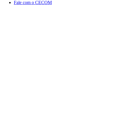
Fale com o CECOM
Aumentar fonte
Diminuir fonte