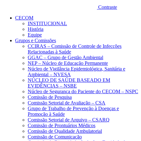
Contraste
CECOM
INSTITUCIONAL
História
Equipe
Grupos e Comissões
CCIRAS – Comissão de Controle de Infecções
Relacionadas à Saúde
GGAC – Grupo de Gestão Ambiental
NEP – Núcleo de Educação Permanente
Núcleo de Vigilância Epidemiológica, Sanitária e
Ambiental – NVESA
NÚCLEO DE SAÚDE BASEADO EM
EVIDÊNCIAS – NSBE
Núcleo de Segurança do Paciente do CECOM – NSPC
Comissão de Pesquisa
Comissão Setorial de Avaliação – CSA
Grupo de Trabalho de Prevenção à Doenças e
Promoção à Saúde
Comissão Setorial de Arquivo – CSARQ
Comissão de Prontuários Médicos
Comissão de Qualidade Ambulatorial
Comissão de Comunicação