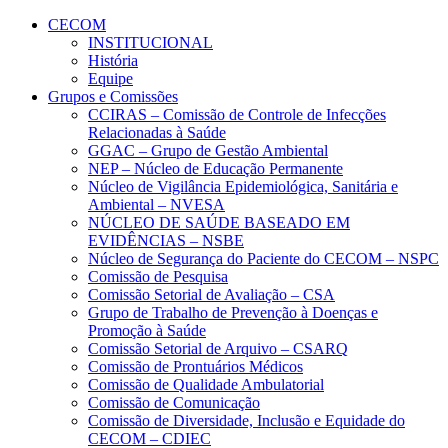
Conteúdo principal
Menu principal
Rodapé
CECOM
INSTITUCIONAL
História
Equipe
Grupos e Comissões
CCIRAS – Comissão de Controle de Infecções
Relacionadas à Saúde
GGAC – Grupo de Gestão Ambiental
NEP – Núcleo de Educação Permanente
Núcleo de Vigilância Epidemiológica, Sanitária e
Ambiental – NVESA
NÚCLEO DE SAÚDE BASEADO EM
EVIDÊNCIAS – NSBE
Núcleo de Segurança do Paciente do CECOM – NSPC
Comissão de Pesquisa
Comissão Setorial de Avaliação – CSA
Grupo de Trabalho de Prevenção à Doenças e
Promoção à Saúde
Comissão Setorial de Arquivo – CSARQ
Comissão de Prontuários Médicos
Comissão de Qualidade Ambulatorial
Comissão de Comunicação
Comissão de Diversidade, Inclusão e Equidade do
CECOM – CDIEC