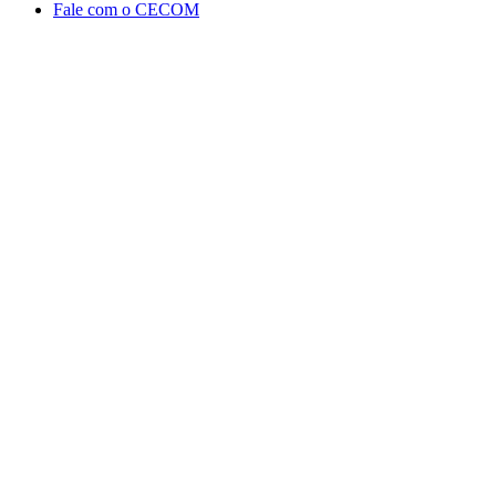
Fale com o CECOM
Aumentar fonte
Diminuir fonte