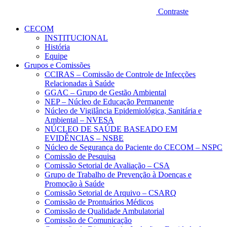
Contraste
CECOM
INSTITUCIONAL
História
Equipe
Grupos e Comissões
CCIRAS – Comissão de Controle de Infecções
Relacionadas à Saúde
GGAC – Grupo de Gestão Ambiental
NEP – Núcleo de Educação Permanente
Núcleo de Vigilância Epidemiológica, Sanitária e
Ambiental – NVESA
NÚCLEO DE SAÚDE BASEADO EM
EVIDÊNCIAS – NSBE
Núcleo de Segurança do Paciente do CECOM – NSPC
Comissão de Pesquisa
Comissão Setorial de Avaliação – CSA
Grupo de Trabalho de Prevenção à Doenças e
Promoção à Saúde
Comissão Setorial de Arquivo – CSARQ
Comissão de Prontuários Médicos
Comissão de Qualidade Ambulatorial
Comissão de Comunicação