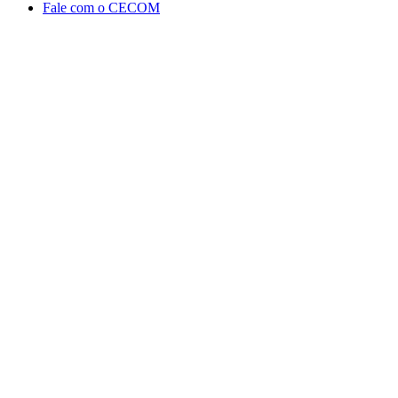
Fale com o CECOM
Aumentar fonte
Diminuir fonte