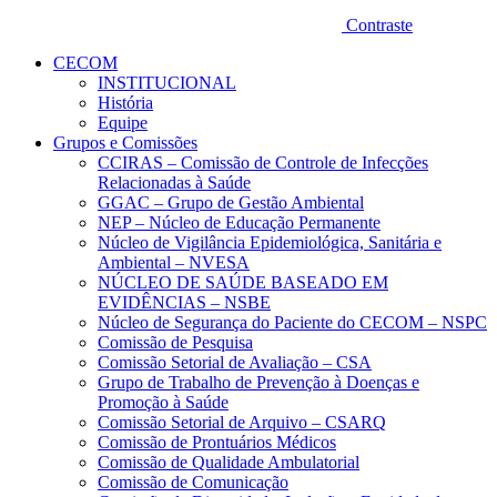
Contraste
CECOM
INSTITUCIONAL
História
Equipe
Grupos e Comissões
CCIRAS – Comissão de Controle de Infecções
Relacionadas à Saúde
GGAC – Grupo de Gestão Ambiental
NEP – Núcleo de Educação Permanente
Núcleo de Vigilância Epidemiológica, Sanitária e
Ambiental – NVESA
NÚCLEO DE SAÚDE BASEADO EM
EVIDÊNCIAS – NSBE
Núcleo de Segurança do Paciente do CECOM – NSPC
Comissão de Pesquisa
Comissão Setorial de Avaliação – CSA
Grupo de Trabalho de Prevenção à Doenças e
Promoção à Saúde
Comissão Setorial de Arquivo – CSARQ
Comissão de Prontuários Médicos
Comissão de Qualidade Ambulatorial
Comissão de Comunicação