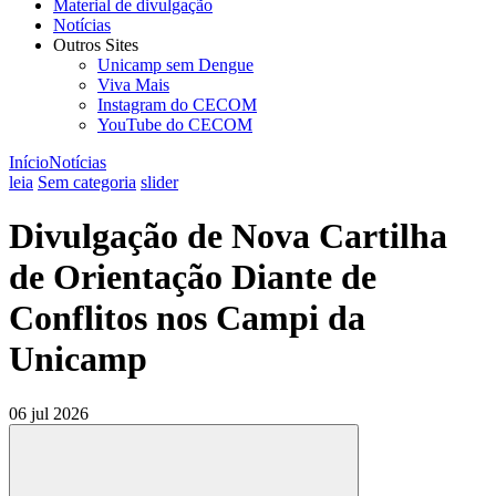
Material de divulgação
Notícias
Outros Sites
Unicamp sem Dengue
Viva Mais
Instagram do CECOM
YouTube do CECOM
Início
Notícias
leia
Sem categoria
slider
Divulgação de Nova Cartilha
de Orientação Diante de
Conflitos nos Campi da
Unicamp
06 jul 2026