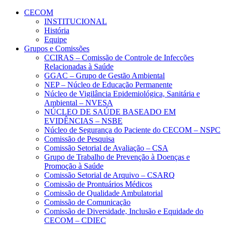
Conteúdo principal
Menu principal
Rodapé
CECOM
INSTITUCIONAL
História
Equipe
Grupos e Comissões
CCIRAS – Comissão de Controle de Infecções
Relacionadas à Saúde
GGAC – Grupo de Gestão Ambiental
NEP – Núcleo de Educação Permanente
Núcleo de Vigilância Epidemiológica, Sanitária e
Ambiental – NVESA
NÚCLEO DE SAÚDE BASEADO EM
EVIDÊNCIAS – NSBE
Núcleo de Segurança do Paciente do CECOM – NSPC
Comissão de Pesquisa
Comissão Setorial de Avaliação – CSA
Grupo de Trabalho de Prevenção à Doenças e
Promoção à Saúde
Comissão Setorial de Arquivo – CSARQ
Comissão de Prontuários Médicos
Comissão de Qualidade Ambulatorial
Comissão de Comunicação
Comissão de Diversidade, Inclusão e Equidade do
CECOM – CDIEC