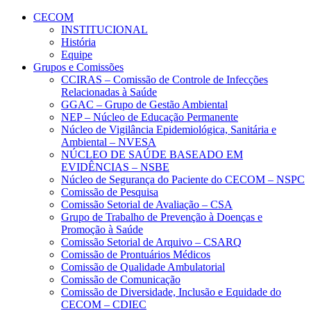
Conteúdo principal
Menu principal
Rodapé
CECOM
INSTITUCIONAL
História
Equipe
Grupos e Comissões
CCIRAS – Comissão de Controle de Infecções
Relacionadas à Saúde
GGAC – Grupo de Gestão Ambiental
NEP – Núcleo de Educação Permanente
Núcleo de Vigilância Epidemiológica, Sanitária e
Ambiental – NVESA
NÚCLEO DE SAÚDE BASEADO EM
EVIDÊNCIAS – NSBE
Núcleo de Segurança do Paciente do CECOM – NSPC
Comissão de Pesquisa
Comissão Setorial de Avaliação – CSA
Grupo de Trabalho de Prevenção à Doenças e
Promoção à Saúde
Comissão Setorial de Arquivo – CSARQ
Comissão de Prontuários Médicos
Comissão de Qualidade Ambulatorial
Comissão de Comunicação
Comissão de Diversidade, Inclusão e Equidade do
CECOM – CDIEC