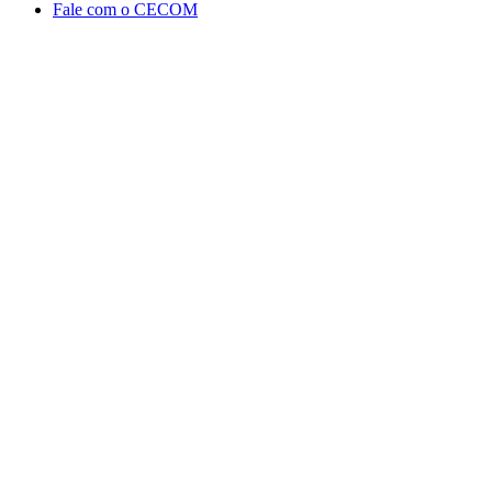
Fale com o CECOM
Aumentar fonte
Diminuir fonte