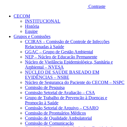
Contraste
CECOM
INSTITUCIONAL
História
Equipe
Grupos e Comissões
CCIRAS – Comissão de Controle de Infecções
Relacionadas à Saúde
GGAC – Grupo de Gestão Ambiental
NEP – Núcleo de Educação Permanente
Núcleo de Vigilância Epidemiológica, Sanitária e
Ambiental – NVESA
NÚCLEO DE SAÚDE BASEADO EM
EVIDÊNCIAS – NSBE
Núcleo de Segurança do Paciente do CECOM – NSPC
Comissão de Pesquisa
Comissão Setorial de Avaliação – CSA
Grupo de Trabalho de Prevenção à Doenças e
Promoção à Saúde
Comissão Setorial de Arquivo – CSARQ
Comissão de Prontuários Médicos
Comissão de Qualidade Ambulatorial
Comissão de Comunicação