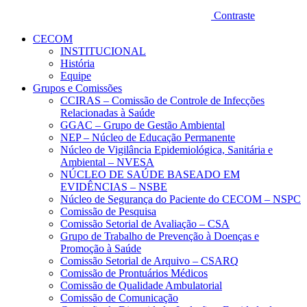
Contraste
CECOM
INSTITUCIONAL
História
Equipe
Grupos e Comissões
CCIRAS – Comissão de Controle de Infecções
Relacionadas à Saúde
GGAC – Grupo de Gestão Ambiental
NEP – Núcleo de Educação Permanente
Núcleo de Vigilância Epidemiológica, Sanitária e
Ambiental – NVESA
NÚCLEO DE SAÚDE BASEADO EM
EVIDÊNCIAS – NSBE
Núcleo de Segurança do Paciente do CECOM – NSPC
Comissão de Pesquisa
Comissão Setorial de Avaliação – CSA
Grupo de Trabalho de Prevenção à Doenças e
Promoção à Saúde
Comissão Setorial de Arquivo – CSARQ
Comissão de Prontuários Médicos
Comissão de Qualidade Ambulatorial
Comissão de Comunicação