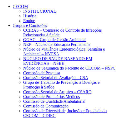
Conteúdo principal
Menu principal
Rodapé
CECOM
INSTITUCIONAL
História
Equipe
Grupos e Comissões
CCIRAS – Comissão de Controle de Infecções
Relacionadas à Saúde
GGAC – Grupo de Gestão Ambiental
NEP – Núcleo de Educação Permanente
Núcleo de Vigilância Epidemiológica, Sanitária e
Ambiental – NVESA
NÚCLEO DE SAÚDE BASEADO EM
EVIDÊNCIAS – NSBE
Núcleo de Segurança do Paciente do CECOM – NSPC
Comissão de Pesquisa
Comissão Setorial de Avaliação – CSA
Grupo de Trabalho de Prevenção à Doenças e
Promoção à Saúde
Comissão Setorial de Arquivo – CSARQ
Comissão de Prontuários Médicos
Comissão de Qualidade Ambulatorial
Comissão de Comunicação
Comissão de Diversidade, Inclusão e Equidade do
CECOM – CDIEC