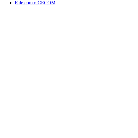
Fale com o CECOM
Aumentar fonte
Diminuir fonte