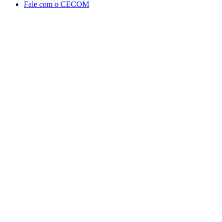
Fale com o CECOM
Aumentar fonte
Diminuir fonte