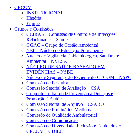
Conteúdo principal
Menu principal
Rodapé
CECOM
INSTITUCIONAL
História
Equipe
Grupos e Comissões
CCIRAS – Comissão de Controle de Infecções
Relacionadas à Saúde
GGAC – Grupo de Gestão Ambiental
NEP – Núcleo de Educação Permanente
Núcleo de Vigilância Epidemiológica, Sanitária e
Ambiental – NVESA
NÚCLEO DE SAÚDE BASEADO EM
EVIDÊNCIAS – NSBE
Núcleo de Segurança do Paciente do CECOM – NSPC
Comissão de Pesquisa
Comissão Setorial de Avaliação – CSA
Grupo de Trabalho de Prevenção à Doenças e
Promoção à Saúde
Comissão Setorial de Arquivo – CSARQ
Comissão de Prontuários Médicos
Comissão de Qualidade Ambulatorial
Comissão de Comunicação
Comissão de Diversidade, Inclusão e Equidade do
CECOM – CDIEC