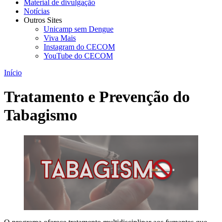
Material de divulgação
Notícias
Outros Sites
Unicamp sem Dengue
Viva Mais
Instagram do CECOM
YouTube do CECOM
Início
Tratamento e Prevenção do
Tabagismo