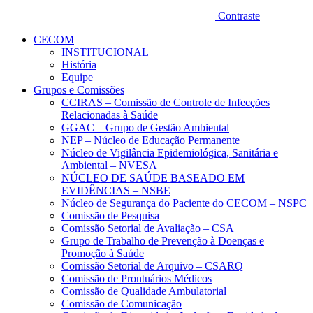
Contraste
CECOM
INSTITUCIONAL
História
Equipe
Grupos e Comissões
CCIRAS – Comissão de Controle de Infecções
Relacionadas à Saúde
GGAC – Grupo de Gestão Ambiental
NEP – Núcleo de Educação Permanente
Núcleo de Vigilância Epidemiológica, Sanitária e
Ambiental – NVESA
NÚCLEO DE SAÚDE BASEADO EM
EVIDÊNCIAS – NSBE
Núcleo de Segurança do Paciente do CECOM – NSPC
Comissão de Pesquisa
Comissão Setorial de Avaliação – CSA
Grupo de Trabalho de Prevenção à Doenças e
Promoção à Saúde
Comissão Setorial de Arquivo – CSARQ
Comissão de Prontuários Médicos
Comissão de Qualidade Ambulatorial
Comissão de Comunicação