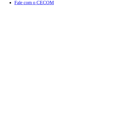
Fale com o CECOM
Aumentar fonte
Diminuir fonte