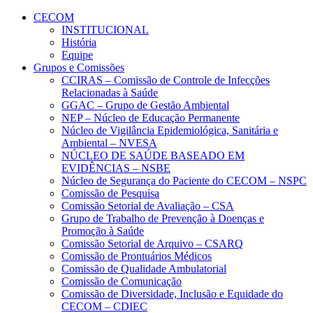
Conteúdo principal
Menu principal
Rodapé
CECOM
INSTITUCIONAL
História
Equipe
Grupos e Comissões
CCIRAS – Comissão de Controle de Infecções
Relacionadas à Saúde
GGAC – Grupo de Gestão Ambiental
NEP – Núcleo de Educação Permanente
Núcleo de Vigilância Epidemiológica, Sanitária e
Ambiental – NVESA
NÚCLEO DE SAÚDE BASEADO EM
EVIDÊNCIAS – NSBE
Núcleo de Segurança do Paciente do CECOM – NSPC
Comissão de Pesquisa
Comissão Setorial de Avaliação – CSA
Grupo de Trabalho de Prevenção à Doenças e
Promoção à Saúde
Comissão Setorial de Arquivo – CSARQ
Comissão de Prontuários Médicos
Comissão de Qualidade Ambulatorial
Comissão de Comunicação
Comissão de Diversidade, Inclusão e Equidade do
CECOM – CDIEC