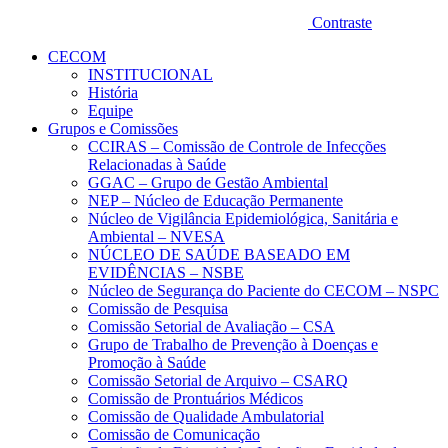
Contraste
CECOM
INSTITUCIONAL
História
Equipe
Grupos e Comissões
CCIRAS – Comissão de Controle de Infecções
Relacionadas à Saúde
GGAC – Grupo de Gestão Ambiental
NEP – Núcleo de Educação Permanente
Núcleo de Vigilância Epidemiológica, Sanitária e
Ambiental – NVESA
NÚCLEO DE SAÚDE BASEADO EM
EVIDÊNCIAS – NSBE
Núcleo de Segurança do Paciente do CECOM – NSPC
Comissão de Pesquisa
Comissão Setorial de Avaliação – CSA
Grupo de Trabalho de Prevenção à Doenças e
Promoção à Saúde
Comissão Setorial de Arquivo – CSARQ
Comissão de Prontuários Médicos
Comissão de Qualidade Ambulatorial
Comissão de Comunicação