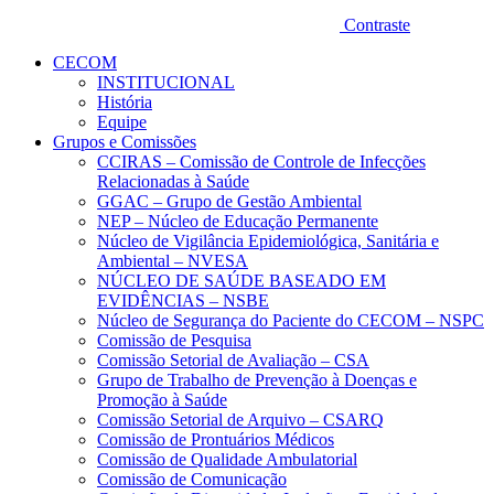
Contraste
CECOM
INSTITUCIONAL
História
Equipe
Grupos e Comissões
CCIRAS – Comissão de Controle de Infecções
Relacionadas à Saúde
GGAC – Grupo de Gestão Ambiental
NEP – Núcleo de Educação Permanente
Núcleo de Vigilância Epidemiológica, Sanitária e
Ambiental – NVESA
NÚCLEO DE SAÚDE BASEADO EM
EVIDÊNCIAS – NSBE
Núcleo de Segurança do Paciente do CECOM – NSPC
Comissão de Pesquisa
Comissão Setorial de Avaliação – CSA
Grupo de Trabalho de Prevenção à Doenças e
Promoção à Saúde
Comissão Setorial de Arquivo – CSARQ
Comissão de Prontuários Médicos
Comissão de Qualidade Ambulatorial
Comissão de Comunicação