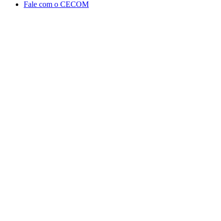
Fale com o CECOM
Aumentar fonte
Diminuir fonte