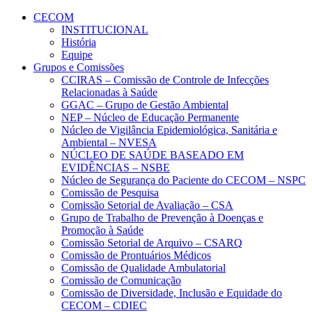
Conteúdo principal
Menu principal
Rodapé
CECOM
INSTITUCIONAL
História
Equipe
Grupos e Comissões
CCIRAS – Comissão de Controle de Infecções
Relacionadas à Saúde
GGAC – Grupo de Gestão Ambiental
NEP – Núcleo de Educação Permanente
Núcleo de Vigilância Epidemiológica, Sanitária e
Ambiental – NVESA
NÚCLEO DE SAÚDE BASEADO EM
EVIDÊNCIAS – NSBE
Núcleo de Segurança do Paciente do CECOM – NSPC
Comissão de Pesquisa
Comissão Setorial de Avaliação – CSA
Grupo de Trabalho de Prevenção à Doenças e
Promoção à Saúde
Comissão Setorial de Arquivo – CSARQ
Comissão de Prontuários Médicos
Comissão de Qualidade Ambulatorial
Comissão de Comunicação
Comissão de Diversidade, Inclusão e Equidade do
CECOM – CDIEC