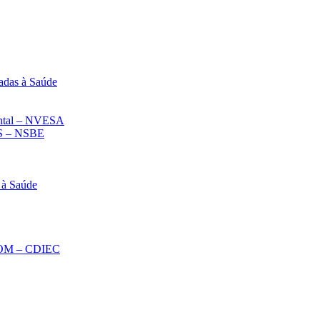
adas à Saúde
iental – NVESA
 – NSBE
 à Saúde
ECOM – CDIEC
Diminuir fonte