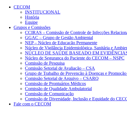
Conteúdo principal
Menu principal
Rodapé
CECOM
INSTITUCIONAL
História
Equipe
Grupos e Comissões
CCIRAS – Comissão de Controle de Infecções Relacion
GGAC – Grupo de Gestão Ambiental
NEP – Núcleo de Educação Permanente
Núcleo de Vigilância Epidemiológica, Sanitária e Amb
NÚCLEO DE SAÚDE BASEADO EM EVIDÊNCIAS
Núcleo de Segurança do Paciente do CECOM – NSPC
Comissão de Pesquisa
Comissão Setorial de Avaliação – CSA
Grupo de Trabalho de Prevenção à Doenças e Promoção
Comissão Setorial de Arquivo – CSARQ
Comissão de Prontuários Médicos
Comissão de Qualidade Ambulatorial
Comissão de Comunicação
Comissão de Diversidade, Inclusão e Equidade do C
Fale com o CECOM
Aumentar fonte