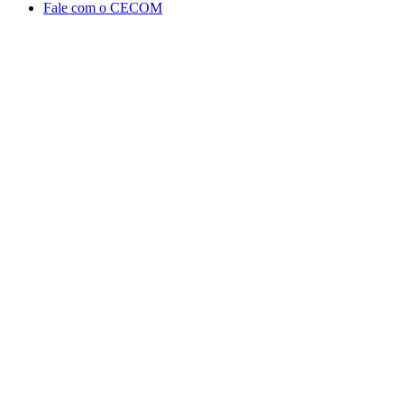
Fale com o CECOM
Aumentar fonte
Diminuir fonte