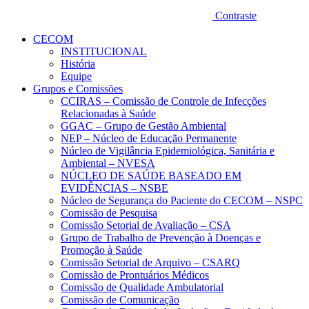
Contraste
CECOM
INSTITUCIONAL
História
Equipe
Grupos e Comissões
CCIRAS – Comissão de Controle de Infecções
Relacionadas à Saúde
GGAC – Grupo de Gestão Ambiental
NEP – Núcleo de Educação Permanente
Núcleo de Vigilância Epidemiológica, Sanitária e
Ambiental – NVESA
NÚCLEO DE SAÚDE BASEADO EM
EVIDÊNCIAS – NSBE
Núcleo de Segurança do Paciente do CECOM – NSPC
Comissão de Pesquisa
Comissão Setorial de Avaliação – CSA
Grupo de Trabalho de Prevenção à Doenças e
Promoção à Saúde
Comissão Setorial de Arquivo – CSARQ
Comissão de Prontuários Médicos
Comissão de Qualidade Ambulatorial
Comissão de Comunicação