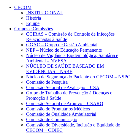
Conteúdo principal
Menu principal
Rodapé
CECOM
INSTITUCIONAL
História
Equipe
Grupos e Comissões
CCIRAS – Comissão de Controle de Infecções
Relacionadas à Saúde
GGAC – Grupo de Gestão Ambiental
NEP – Núcleo de Educação Permanente
Núcleo de Vigilância Epidemiológica, Sanitária e
Ambiental – NVESA
NÚCLEO DE SAÚDE BASEADO EM
EVIDÊNCIAS – NSBE
Núcleo de Segurança do Paciente do CECOM – NSPC
Comissão de Pesquisa
Comissão Setorial de Avaliação – CSA
Grupo de Trabalho de Prevenção à Doenças e
Promoção à Saúde
Comissão Setorial de Arquivo – CSARQ
Comissão de Prontuários Médicos
Comissão de Qualidade Ambulatorial
Comissão de Comunicação
Comissão de Diversidade, Inclusão e Equidade do
CECOM – CDIEC