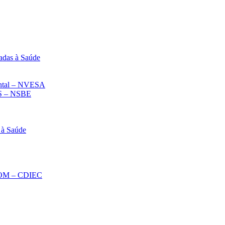
adas à Saúde
iental – NVESA
 – NSBE
 à Saúde
ECOM – CDIEC
Diminuir fonte