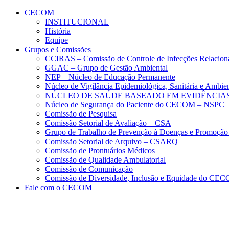
Conteúdo principal
Menu principal
Rodapé
CECOM
INSTITUCIONAL
História
Equipe
Grupos e Comissões
CCIRAS – Comissão de Controle de Infecções Relacion
GGAC – Grupo de Gestão Ambiental
NEP – Núcleo de Educação Permanente
Núcleo de Vigilância Epidemiológica, Sanitária e Amb
NÚCLEO DE SAÚDE BASEADO EM EVIDÊNCIAS
Núcleo de Segurança do Paciente do CECOM – NSPC
Comissão de Pesquisa
Comissão Setorial de Avaliação – CSA
Grupo de Trabalho de Prevenção à Doenças e Promoção
Comissão Setorial de Arquivo – CSARQ
Comissão de Prontuários Médicos
Comissão de Qualidade Ambulatorial
Comissão de Comunicação
Comissão de Diversidade, Inclusão e Equidade do C
Fale com o CECOM
Aumentar fonte