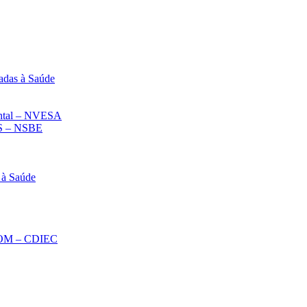
adas à Saúde
iental – NVESA
 – NSBE
 à Saúde
ECOM – CDIEC
Diminuir fonte