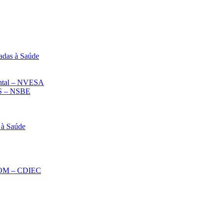
adas à Saúde
iental – NVESA
 – NSBE
 à Saúde
ECOM – CDIEC
Diminuir fonte