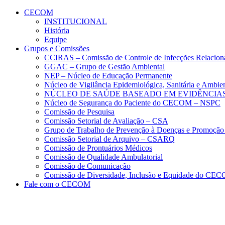
Conteúdo principal
Menu principal
Rodapé
CECOM
INSTITUCIONAL
História
Equipe
Grupos e Comissões
CCIRAS – Comissão de Controle de Infecções Relacion
GGAC – Grupo de Gestão Ambiental
NEP – Núcleo de Educação Permanente
Núcleo de Vigilância Epidemiológica, Sanitária e Amb
NÚCLEO DE SAÚDE BASEADO EM EVIDÊNCIAS
Núcleo de Segurança do Paciente do CECOM – NSPC
Comissão de Pesquisa
Comissão Setorial de Avaliação – CSA
Grupo de Trabalho de Prevenção à Doenças e Promoção
Comissão Setorial de Arquivo – CSARQ
Comissão de Prontuários Médicos
Comissão de Qualidade Ambulatorial
Comissão de Comunicação
Comissão de Diversidade, Inclusão e Equidade do C
Fale com o CECOM
Aumentar fonte