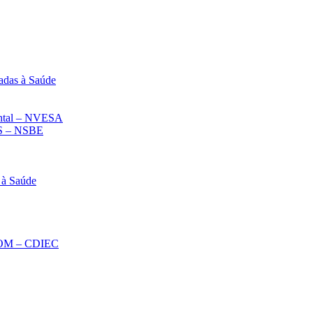
adas à Saúde
iental – NVESA
 – NSBE
 à Saúde
ECOM – CDIEC
Diminuir fonte