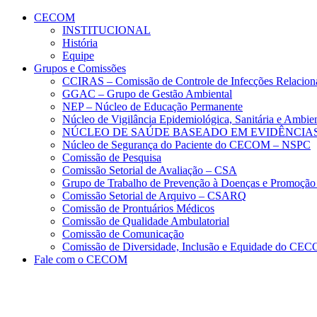
Conteúdo principal
Menu principal
Rodapé
CECOM
INSTITUCIONAL
História
Equipe
Grupos e Comissões
CCIRAS – Comissão de Controle de Infecções Relacion
GGAC – Grupo de Gestão Ambiental
NEP – Núcleo de Educação Permanente
Núcleo de Vigilância Epidemiológica, Sanitária e Amb
NÚCLEO DE SAÚDE BASEADO EM EVIDÊNCIAS
Núcleo de Segurança do Paciente do CECOM – NSPC
Comissão de Pesquisa
Comissão Setorial de Avaliação – CSA
Grupo de Trabalho de Prevenção à Doenças e Promoção
Comissão Setorial de Arquivo – CSARQ
Comissão de Prontuários Médicos
Comissão de Qualidade Ambulatorial
Comissão de Comunicação
Comissão de Diversidade, Inclusão e Equidade do C
Fale com o CECOM
Aumentar fonte