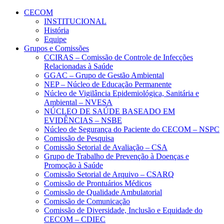
Conteúdo principal
Menu principal
Rodapé
CECOM
INSTITUCIONAL
História
Equipe
Grupos e Comissões
CCIRAS – Comissão de Controle de Infecções
Relacionadas à Saúde
GGAC – Grupo de Gestão Ambiental
NEP – Núcleo de Educação Permanente
Núcleo de Vigilância Epidemiológica, Sanitária e
Ambiental – NVESA
NÚCLEO DE SAÚDE BASEADO EM
EVIDÊNCIAS – NSBE
Núcleo de Segurança do Paciente do CECOM – NSPC
Comissão de Pesquisa
Comissão Setorial de Avaliação – CSA
Grupo de Trabalho de Prevenção à Doenças e
Promoção à Saúde
Comissão Setorial de Arquivo – CSARQ
Comissão de Prontuários Médicos
Comissão de Qualidade Ambulatorial
Comissão de Comunicação
Comissão de Diversidade, Inclusão e Equidade do
CECOM – CDIEC