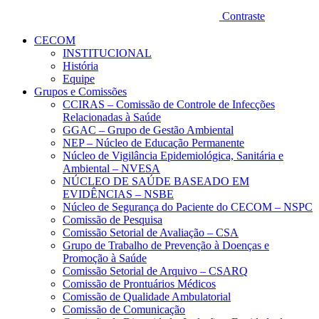
Contraste
CECOM
INSTITUCIONAL
História
Equipe
Grupos e Comissões
CCIRAS – Comissão de Controle de Infecções
Relacionadas à Saúde
GGAC – Grupo de Gestão Ambiental
NEP – Núcleo de Educação Permanente
Núcleo de Vigilância Epidemiológica, Sanitária e
Ambiental – NVESA
NÚCLEO DE SAÚDE BASEADO EM
EVIDÊNCIAS – NSBE
Núcleo de Segurança do Paciente do CECOM – NSPC
Comissão de Pesquisa
Comissão Setorial de Avaliação – CSA
Grupo de Trabalho de Prevenção à Doenças e
Promoção à Saúde
Comissão Setorial de Arquivo – CSARQ
Comissão de Prontuários Médicos
Comissão de Qualidade Ambulatorial
Comissão de Comunicação