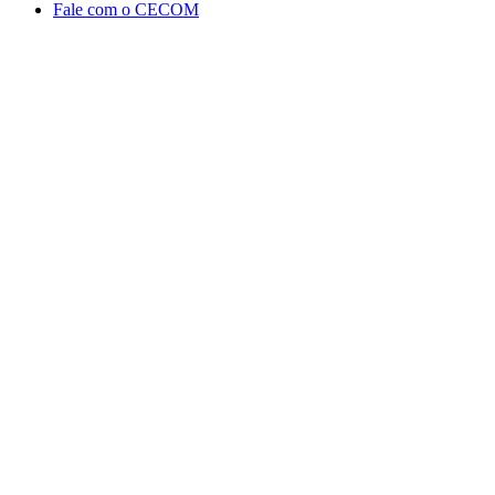
Fale com o CECOM
Aumentar fonte
Diminuir fonte