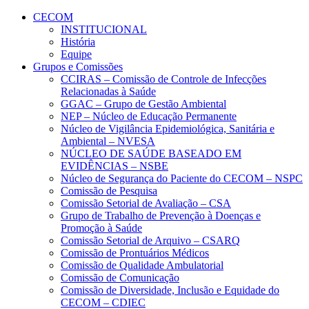
Conteúdo principal
Menu principal
Rodapé
CECOM
INSTITUCIONAL
História
Equipe
Grupos e Comissões
CCIRAS – Comissão de Controle de Infecções
Relacionadas à Saúde
GGAC – Grupo de Gestão Ambiental
NEP – Núcleo de Educação Permanente
Núcleo de Vigilância Epidemiológica, Sanitária e
Ambiental – NVESA
NÚCLEO DE SAÚDE BASEADO EM
EVIDÊNCIAS – NSBE
Núcleo de Segurança do Paciente do CECOM – NSPC
Comissão de Pesquisa
Comissão Setorial de Avaliação – CSA
Grupo de Trabalho de Prevenção à Doenças e
Promoção à Saúde
Comissão Setorial de Arquivo – CSARQ
Comissão de Prontuários Médicos
Comissão de Qualidade Ambulatorial
Comissão de Comunicação
Comissão de Diversidade, Inclusão e Equidade do
CECOM – CDIEC