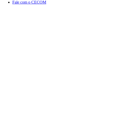
Fale com o CECOM
Aumentar fonte
Diminuir fonte