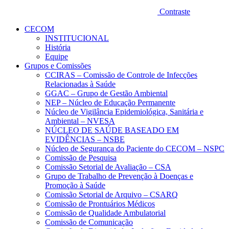
Contraste
CECOM
INSTITUCIONAL
História
Equipe
Grupos e Comissões
CCIRAS – Comissão de Controle de Infecções
Relacionadas à Saúde
GGAC – Grupo de Gestão Ambiental
NEP – Núcleo de Educação Permanente
Núcleo de Vigilância Epidemiológica, Sanitária e
Ambiental – NVESA
NÚCLEO DE SAÚDE BASEADO EM
EVIDÊNCIAS – NSBE
Núcleo de Segurança do Paciente do CECOM – NSPC
Comissão de Pesquisa
Comissão Setorial de Avaliação – CSA
Grupo de Trabalho de Prevenção à Doenças e
Promoção à Saúde
Comissão Setorial de Arquivo – CSARQ
Comissão de Prontuários Médicos
Comissão de Qualidade Ambulatorial
Comissão de Comunicação