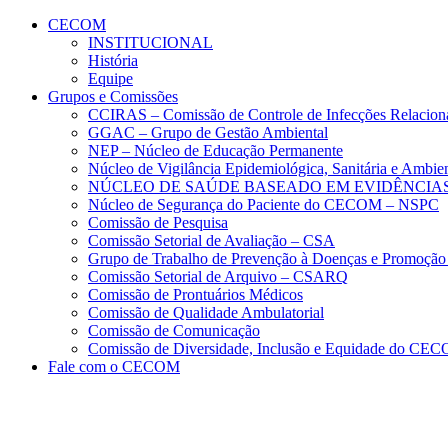
Conteúdo principal
Menu principal
Rodapé
CECOM
INSTITUCIONAL
História
Equipe
Grupos e Comissões
CCIRAS – Comissão de Controle de Infecções Relacion
GGAC – Grupo de Gestão Ambiental
NEP – Núcleo de Educação Permanente
Núcleo de Vigilância Epidemiológica, Sanitária e Amb
NÚCLEO DE SAÚDE BASEADO EM EVIDÊNCIAS
Núcleo de Segurança do Paciente do CECOM – NSPC
Comissão de Pesquisa
Comissão Setorial de Avaliação – CSA
Grupo de Trabalho de Prevenção à Doenças e Promoção
Comissão Setorial de Arquivo – CSARQ
Comissão de Prontuários Médicos
Comissão de Qualidade Ambulatorial
Comissão de Comunicação
Comissão de Diversidade, Inclusão e Equidade do C
Fale com o CECOM
Aumentar fonte