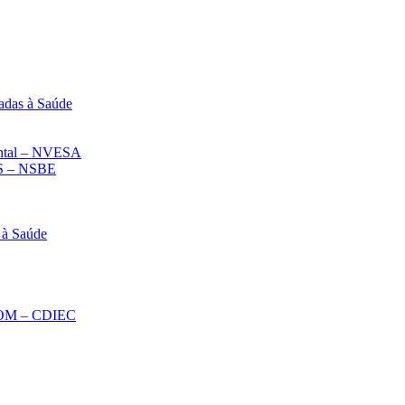
adas à Saúde
iental – NVESA
 – NSBE
 à Saúde
ECOM – CDIEC
Diminuir fonte