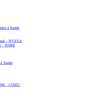
adas à Saúde
iental – NVESA
 – NSBE
 à Saúde
ECOM – CDIEC
Diminuir fonte