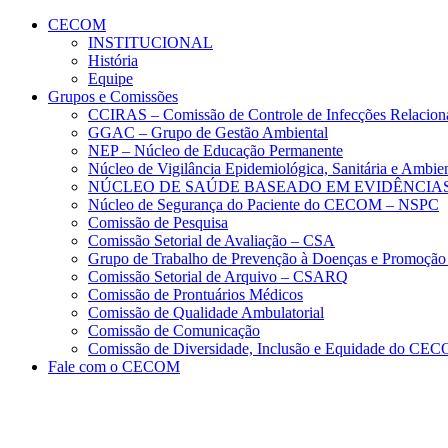
Conteúdo principal
Menu principal
Rodapé
CECOM
INSTITUCIONAL
História
Equipe
Grupos e Comissões
CCIRAS – Comissão de Controle de Infecções Relacion
GGAC – Grupo de Gestão Ambiental
NEP – Núcleo de Educação Permanente
Núcleo de Vigilância Epidemiológica, Sanitária e Amb
NÚCLEO DE SAÚDE BASEADO EM EVIDÊNCIAS
Núcleo de Segurança do Paciente do CECOM – NSPC
Comissão de Pesquisa
Comissão Setorial de Avaliação – CSA
Grupo de Trabalho de Prevenção à Doenças e Promoção
Comissão Setorial de Arquivo – CSARQ
Comissão de Prontuários Médicos
Comissão de Qualidade Ambulatorial
Comissão de Comunicação
Comissão de Diversidade, Inclusão e Equidade do C
Fale com o CECOM
Aumentar fonte