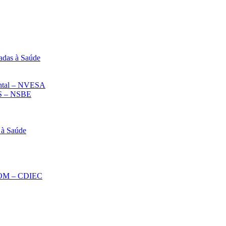
adas à Saúde
iental – NVESA
 – NSBE
 à Saúde
ECOM – CDIEC
Diminuir fonte