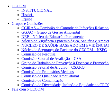
Conteúdo principal
Menu principal
Rodapé
CECOM
INSTITUCIONAL
História
Equipe
Grupos e Comissões
CCIRAS – Comissão de Controle de Infecções Relacion
GGAC – Grupo de Gestão Ambiental
NEP – Núcleo de Educação Permanente
Núcleo de Vigilância Epidemiológica, Sanitária e Amb
NÚCLEO DE SAÚDE BASEADO EM EVIDÊNCIAS
Núcleo de Segurança do Paciente do CECOM – NSPC
Comissão de Pesquisa
Comissão Setorial de Avaliação – CSA
Grupo de Trabalho de Prevenção à Doenças e Promoção
Comissão Setorial de Arquivo – CSARQ
Comissão de Prontuários Médicos
Comissão de Qualidade Ambulatorial
Comissão de Comunicação
Comissão de Diversidade, Inclusão e Equidade do C
Fale com o CECOM
Aumentar fonte