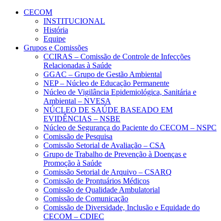
Conteúdo principal
Menu principal
Rodapé
CECOM
INSTITUCIONAL
História
Equipe
Grupos e Comissões
CCIRAS – Comissão de Controle de Infecções
Relacionadas à Saúde
GGAC – Grupo de Gestão Ambiental
NEP – Núcleo de Educação Permanente
Núcleo de Vigilância Epidemiológica, Sanitária e
Ambiental – NVESA
NÚCLEO DE SAÚDE BASEADO EM
EVIDÊNCIAS – NSBE
Núcleo de Segurança do Paciente do CECOM – NSPC
Comissão de Pesquisa
Comissão Setorial de Avaliação – CSA
Grupo de Trabalho de Prevenção à Doenças e
Promoção à Saúde
Comissão Setorial de Arquivo – CSARQ
Comissão de Prontuários Médicos
Comissão de Qualidade Ambulatorial
Comissão de Comunicação
Comissão de Diversidade, Inclusão e Equidade do
CECOM – CDIEC