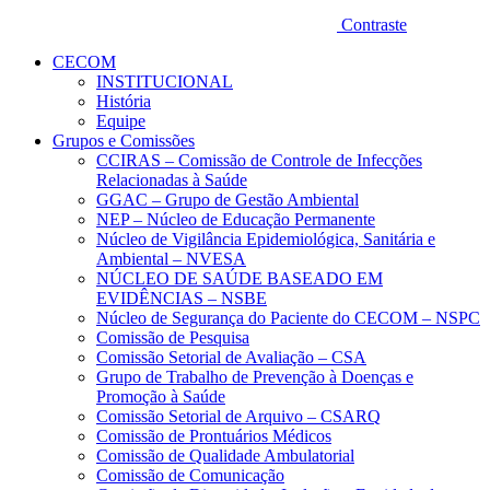
Contraste
CECOM
INSTITUCIONAL
História
Equipe
Grupos e Comissões
CCIRAS – Comissão de Controle de Infecções
Relacionadas à Saúde
GGAC – Grupo de Gestão Ambiental
NEP – Núcleo de Educação Permanente
Núcleo de Vigilância Epidemiológica, Sanitária e
Ambiental – NVESA
NÚCLEO DE SAÚDE BASEADO EM
EVIDÊNCIAS – NSBE
Núcleo de Segurança do Paciente do CECOM – NSPC
Comissão de Pesquisa
Comissão Setorial de Avaliação – CSA
Grupo de Trabalho de Prevenção à Doenças e
Promoção à Saúde
Comissão Setorial de Arquivo – CSARQ
Comissão de Prontuários Médicos
Comissão de Qualidade Ambulatorial
Comissão de Comunicação