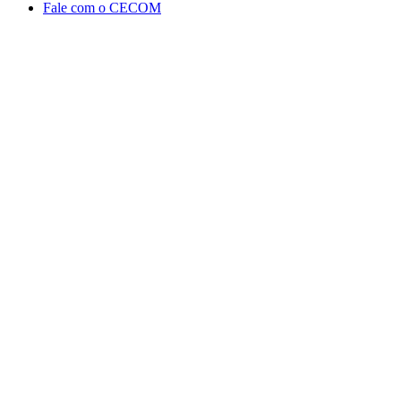
Fale com o CECOM
Aumentar fonte
Diminuir fonte