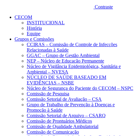
Contraste
CECOM
INSTITUCIONAL
História
Equipe
Grupos e Comissões
CCIRAS – Comissão de Controle de Infecções
Relacionadas à Saúde
GGAC – Grupo de Gestão Ambiental
NEP – Núcleo de Educação Permanente
Núcleo de Vigilância Epidemiológica, Sanitária e
Ambiental – NVESA
NÚCLEO DE SAÚDE BASEADO EM
EVIDÊNCIAS – NSBE
Núcleo de Segurança do Paciente do CECOM – NSPC
Comissão de Pesquisa
Comissão Setorial de Avaliação – CSA
Grupo de Trabalho de Prevenção à Doenças e
Promoção à Saúde
Comissão Setorial de Arquivo – CSARQ
Comissão de Prontuários Médicos
Comissão de Qualidade Ambulatorial
Comissão de Comunicação