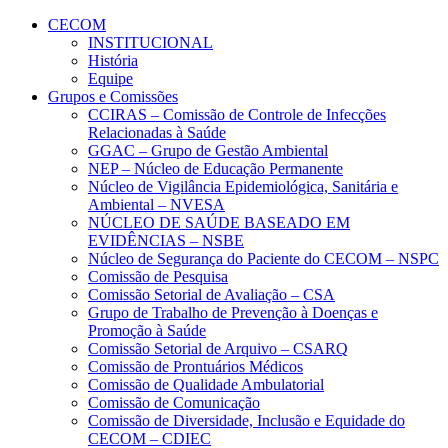
Conteúdo principal
Menu principal
Rodapé
CECOM
INSTITUCIONAL
História
Equipe
Grupos e Comissões
CCIRAS – Comissão de Controle de Infecções
Relacionadas à Saúde
GGAC – Grupo de Gestão Ambiental
NEP – Núcleo de Educação Permanente
Núcleo de Vigilância Epidemiológica, Sanitária e
Ambiental – NVESA
NÚCLEO DE SAÚDE BASEADO EM
EVIDÊNCIAS – NSBE
Núcleo de Segurança do Paciente do CECOM – NSPC
Comissão de Pesquisa
Comissão Setorial de Avaliação – CSA
Grupo de Trabalho de Prevenção à Doenças e
Promoção à Saúde
Comissão Setorial de Arquivo – CSARQ
Comissão de Prontuários Médicos
Comissão de Qualidade Ambulatorial
Comissão de Comunicação
Comissão de Diversidade, Inclusão e Equidade do
CECOM – CDIEC