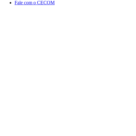
Fale com o CECOM
Aumentar fonte
Diminuir fonte