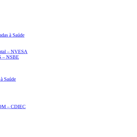
adas à Saúde
iental – NVESA
 – NSBE
 à Saúde
ECOM – CDIEC
Diminuir fonte