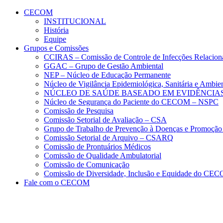
Conteúdo principal
Menu principal
Rodapé
CECOM
INSTITUCIONAL
História
Equipe
Grupos e Comissões
CCIRAS – Comissão de Controle de Infecções Relacion
GGAC – Grupo de Gestão Ambiental
NEP – Núcleo de Educação Permanente
Núcleo de Vigilância Epidemiológica, Sanitária e Amb
NÚCLEO DE SAÚDE BASEADO EM EVIDÊNCIAS
Núcleo de Segurança do Paciente do CECOM – NSPC
Comissão de Pesquisa
Comissão Setorial de Avaliação – CSA
Grupo de Trabalho de Prevenção à Doenças e Promoção
Comissão Setorial de Arquivo – CSARQ
Comissão de Prontuários Médicos
Comissão de Qualidade Ambulatorial
Comissão de Comunicação
Comissão de Diversidade, Inclusão e Equidade do C
Fale com o CECOM
Aumentar fonte