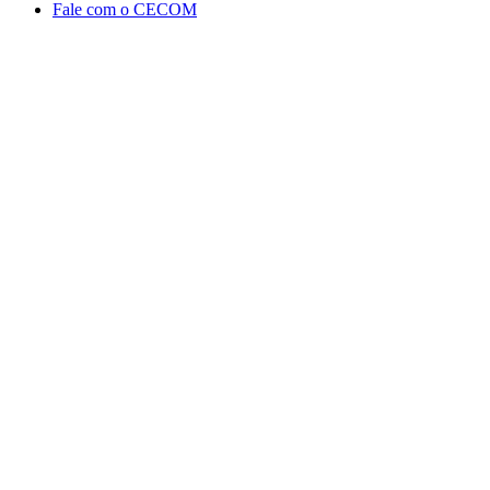
Fale com o CECOM
Aumentar fonte
Diminuir fonte