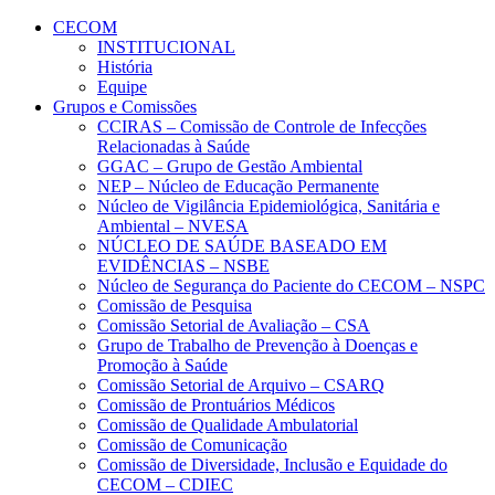
Conteúdo principal
Menu principal
Rodapé
CECOM
INSTITUCIONAL
História
Equipe
Grupos e Comissões
CCIRAS – Comissão de Controle de Infecções
Relacionadas à Saúde
GGAC – Grupo de Gestão Ambiental
NEP – Núcleo de Educação Permanente
Núcleo de Vigilância Epidemiológica, Sanitária e
Ambiental – NVESA
NÚCLEO DE SAÚDE BASEADO EM
EVIDÊNCIAS – NSBE
Núcleo de Segurança do Paciente do CECOM – NSPC
Comissão de Pesquisa
Comissão Setorial de Avaliação – CSA
Grupo de Trabalho de Prevenção à Doenças e
Promoção à Saúde
Comissão Setorial de Arquivo – CSARQ
Comissão de Prontuários Médicos
Comissão de Qualidade Ambulatorial
Comissão de Comunicação
Comissão de Diversidade, Inclusão e Equidade do
CECOM – CDIEC