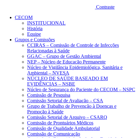
Contraste
CECOM
INSTITUCIONAL
História
Equipe
Grupos e Comissões
CCIRAS – Comissão de Controle de Infecções
Relacionadas à Saúde
GGAC – Grupo de Gestão Ambiental
NEP – Núcleo de Educação Permanente
Núcleo de Vigilância Epidemiológica, Sanitária e
Ambiental – NVESA
NÚCLEO DE SAÚDE BASEADO EM
EVIDÊNCIAS – NSBE
Núcleo de Segurança do Paciente do CECOM – NSPC
Comissão de Pesquisa
Comissão Setorial de Avaliação – CSA
Grupo de Trabalho de Prevenção à Doenças e
Promoção à Saúde
Comissão Setorial de Arquivo – CSARQ
Comissão de Prontuários Médicos
Comissão de Qualidade Ambulatorial
Comissão de Comunicação