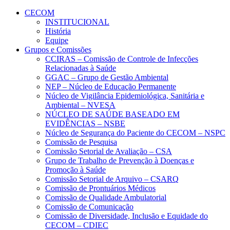
Conteúdo principal
Menu principal
Rodapé
CECOM
INSTITUCIONAL
História
Equipe
Grupos e Comissões
CCIRAS – Comissão de Controle de Infecções
Relacionadas à Saúde
GGAC – Grupo de Gestão Ambiental
NEP – Núcleo de Educação Permanente
Núcleo de Vigilância Epidemiológica, Sanitária e
Ambiental – NVESA
NÚCLEO DE SAÚDE BASEADO EM
EVIDÊNCIAS – NSBE
Núcleo de Segurança do Paciente do CECOM – NSPC
Comissão de Pesquisa
Comissão Setorial de Avaliação – CSA
Grupo de Trabalho de Prevenção à Doenças e
Promoção à Saúde
Comissão Setorial de Arquivo – CSARQ
Comissão de Prontuários Médicos
Comissão de Qualidade Ambulatorial
Comissão de Comunicação
Comissão de Diversidade, Inclusão e Equidade do
CECOM – CDIEC