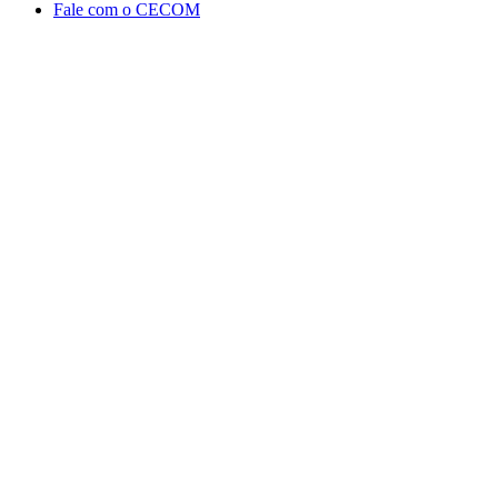
Fale com o CECOM
Aumentar fonte
Diminuir fonte