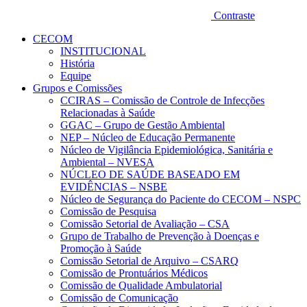
Contraste
CECOM
INSTITUCIONAL
História
Equipe
Grupos e Comissões
CCIRAS – Comissão de Controle de Infecções
Relacionadas à Saúde
GGAC – Grupo de Gestão Ambiental
NEP – Núcleo de Educação Permanente
Núcleo de Vigilância Epidemiológica, Sanitária e
Ambiental – NVESA
NÚCLEO DE SAÚDE BASEADO EM
EVIDÊNCIAS – NSBE
Núcleo de Segurança do Paciente do CECOM – NSPC
Comissão de Pesquisa
Comissão Setorial de Avaliação – CSA
Grupo de Trabalho de Prevenção à Doenças e
Promoção à Saúde
Comissão Setorial de Arquivo – CSARQ
Comissão de Prontuários Médicos
Comissão de Qualidade Ambulatorial
Comissão de Comunicação