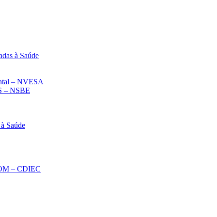
adas à Saúde
iental – NVESA
 – NSBE
 à Saúde
ECOM – CDIEC
Diminuir fonte