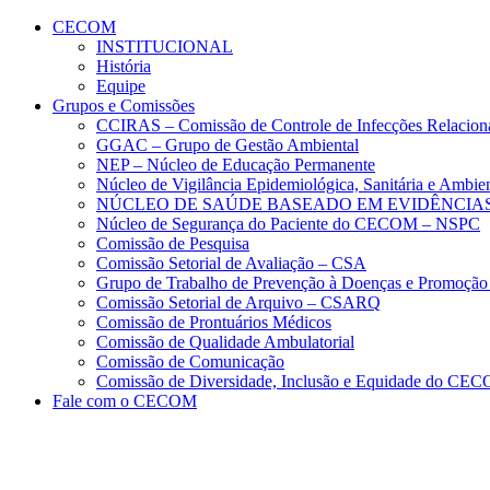
Conteúdo principal
Menu principal
Rodapé
CECOM
INSTITUCIONAL
História
Equipe
Grupos e Comissões
CCIRAS – Comissão de Controle de Infecções Relacion
GGAC – Grupo de Gestão Ambiental
NEP – Núcleo de Educação Permanente
Núcleo de Vigilância Epidemiológica, Sanitária e Amb
NÚCLEO DE SAÚDE BASEADO EM EVIDÊNCIAS
Núcleo de Segurança do Paciente do CECOM – NSPC
Comissão de Pesquisa
Comissão Setorial de Avaliação – CSA
Grupo de Trabalho de Prevenção à Doenças e Promoção
Comissão Setorial de Arquivo – CSARQ
Comissão de Prontuários Médicos
Comissão de Qualidade Ambulatorial
Comissão de Comunicação
Comissão de Diversidade, Inclusão e Equidade do C
Fale com o CECOM
Aumentar fonte