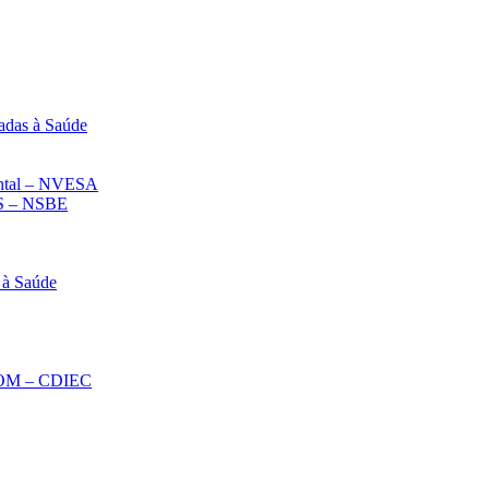
adas à Saúde
iental – NVESA
 – NSBE
 à Saúde
ECOM – CDIEC
Diminuir fonte