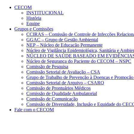
Conteúdo principal
Menu principal
Rodapé
CECOM
INSTITUCIONAL
História
Equipe
Grupos e Comissões
CCIRAS – Comissão de Controle de Infecções Relacion
GGAC – Grupo de Gestão Ambiental
NEP – Núcleo de Educação Permanente
Núcleo de Vigilância Epidemiológica, Sanitária e Amb
NÚCLEO DE SAÚDE BASEADO EM EVIDÊNCIAS
Núcleo de Segurança do Paciente do CECOM – NSPC
Comissão de Pesquisa
Comissão Setorial de Avaliação – CSA
Grupo de Trabalho de Prevenção à Doenças e Promoção
Comissão Setorial de Arquivo – CSARQ
Comissão de Prontuários Médicos
Comissão de Qualidade Ambulatorial
Comissão de Comunicação
Comissão de Diversidade, Inclusão e Equidade do C
Fale com o CECOM
Aumentar fonte