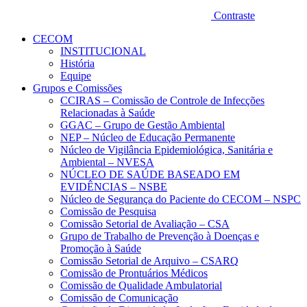
Contraste
CECOM
INSTITUCIONAL
História
Equipe
Grupos e Comissões
CCIRAS – Comissão de Controle de Infecções
Relacionadas à Saúde
GGAC – Grupo de Gestão Ambiental
NEP – Núcleo de Educação Permanente
Núcleo de Vigilância Epidemiológica, Sanitária e
Ambiental – NVESA
NÚCLEO DE SAÚDE BASEADO EM
EVIDÊNCIAS – NSBE
Núcleo de Segurança do Paciente do CECOM – NSPC
Comissão de Pesquisa
Comissão Setorial de Avaliação – CSA
Grupo de Trabalho de Prevenção à Doenças e
Promoção à Saúde
Comissão Setorial de Arquivo – CSARQ
Comissão de Prontuários Médicos
Comissão de Qualidade Ambulatorial
Comissão de Comunicação