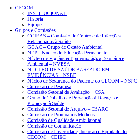
Conteúdo principal
Menu principal
Rodapé
CECOM
INSTITUCIONAL
História
Equipe
Grupos e Comissões
CCIRAS – Comissão de Controle de Infecções
Relacionadas à Saúde
GGAC – Grupo de Gestão Ambiental
NEP – Núcleo de Educação Permanente
Núcleo de Vigilância Epidemiológica, Sanitária e
Ambiental – NVESA
NÚCLEO DE SAÚDE BASEADO EM
EVIDÊNCIAS – NSBE
Núcleo de Segurança do Paciente do CECOM – NSPC
Comissão de Pesquisa
Comissão Setorial de Avaliação – CSA
Grupo de Trabalho de Prevenção à Doenças e
Promoção à Saúde
Comissão Setorial de Arquivo – CSARQ
Comissão de Prontuários Médicos
Comissão de Qualidade Ambulatorial
Comissão de Comunicação
Comissão de Diversidade, Inclusão e Equidade do
CECOM – CDIEC