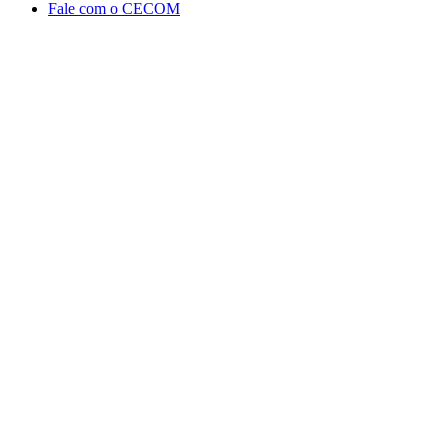
Fale com o CECOM
Aumentar fonte
Diminuir fonte