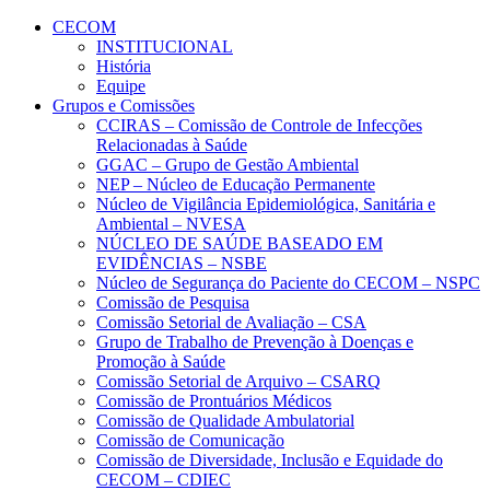
Conteúdo principal
Menu principal
Rodapé
CECOM
INSTITUCIONAL
História
Equipe
Grupos e Comissões
CCIRAS – Comissão de Controle de Infecções
Relacionadas à Saúde
GGAC – Grupo de Gestão Ambiental
NEP – Núcleo de Educação Permanente
Núcleo de Vigilância Epidemiológica, Sanitária e
Ambiental – NVESA
NÚCLEO DE SAÚDE BASEADO EM
EVIDÊNCIAS – NSBE
Núcleo de Segurança do Paciente do CECOM – NSPC
Comissão de Pesquisa
Comissão Setorial de Avaliação – CSA
Grupo de Trabalho de Prevenção à Doenças e
Promoção à Saúde
Comissão Setorial de Arquivo – CSARQ
Comissão de Prontuários Médicos
Comissão de Qualidade Ambulatorial
Comissão de Comunicação
Comissão de Diversidade, Inclusão e Equidade do
CECOM – CDIEC