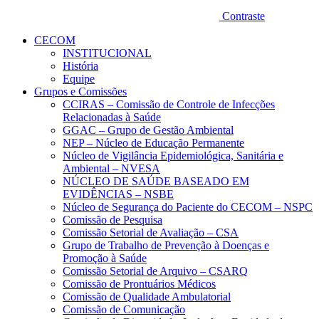
Contraste
CECOM
INSTITUCIONAL
História
Equipe
Grupos e Comissões
CCIRAS – Comissão de Controle de Infecções
Relacionadas à Saúde
GGAC – Grupo de Gestão Ambiental
NEP – Núcleo de Educação Permanente
Núcleo de Vigilância Epidemiológica, Sanitária e
Ambiental – NVESA
NÚCLEO DE SAÚDE BASEADO EM
EVIDÊNCIAS – NSBE
Núcleo de Segurança do Paciente do CECOM – NSPC
Comissão de Pesquisa
Comissão Setorial de Avaliação – CSA
Grupo de Trabalho de Prevenção à Doenças e
Promoção à Saúde
Comissão Setorial de Arquivo – CSARQ
Comissão de Prontuários Médicos
Comissão de Qualidade Ambulatorial
Comissão de Comunicação