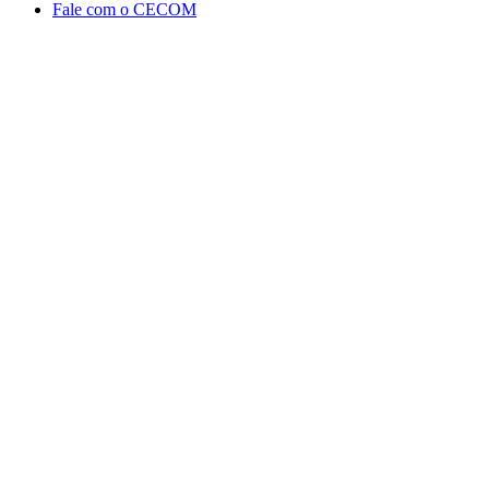
Fale com o CECOM
Aumentar fonte
Diminuir fonte