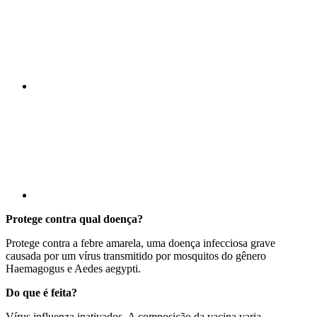
Compartilhar p
Protege contra qual doença?
Protege contra a febre amarela, uma doença infecciosa grave
causada por um vírus transmitido por mosquitos do gênero
Haemagogus e Aedes aegypti.
Do que é feita?
Vírus influenza inativados. A composição da vacina varia