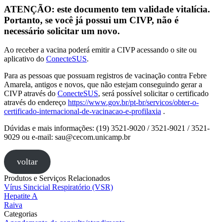
ATENÇÃO: este documento tem validade vitalícia.
Portanto, se você já possui um CIVP, não é
necessário solicitar um novo.
Ao receber a vacina poderá emitir a CIVP acessando o site ou
aplicativo do
ConecteSUS
.
Para as pessoas que possuam registros de vacinação contra Febre
Amarela, antigos e novos, que não estejam conseguindo gerar a
CIVP através do
ConecteSUS
, será possível solicitar o certificado
através do endereço
https://www.gov.br/pt-br/servicos/obter-o-
certificado-internacional-de-vacinacao-e-profilaxia
.
Dúvidas e mais informações: (19) 3521-9020 / 3521-9021 / 3521-
9029 ou e-mail: sau@cecom.unicamp.br
voltar
Produtos e Serviços Relacionados
Vírus Sincicial Respiratório (VSR)
Hepatite A
Raiva
Categorias