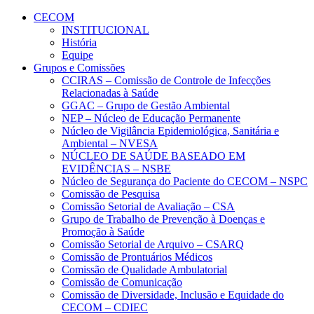
Conteúdo principal
Menu principal
Rodapé
CECOM
INSTITUCIONAL
História
Equipe
Grupos e Comissões
CCIRAS – Comissão de Controle de Infecções
Relacionadas à Saúde
GGAC – Grupo de Gestão Ambiental
NEP – Núcleo de Educação Permanente
Núcleo de Vigilância Epidemiológica, Sanitária e
Ambiental – NVESA
NÚCLEO DE SAÚDE BASEADO EM
EVIDÊNCIAS – NSBE
Núcleo de Segurança do Paciente do CECOM – NSPC
Comissão de Pesquisa
Comissão Setorial de Avaliação – CSA
Grupo de Trabalho de Prevenção à Doenças e
Promoção à Saúde
Comissão Setorial de Arquivo – CSARQ
Comissão de Prontuários Médicos
Comissão de Qualidade Ambulatorial
Comissão de Comunicação
Comissão de Diversidade, Inclusão e Equidade do
CECOM – CDIEC