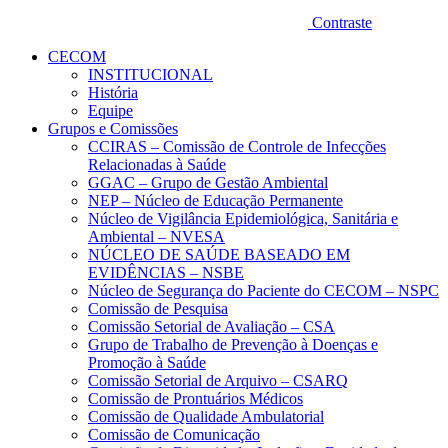
Contraste
CECOM
INSTITUCIONAL
História
Equipe
Grupos e Comissões
CCIRAS – Comissão de Controle de Infecções
Relacionadas à Saúde
GGAC – Grupo de Gestão Ambiental
NEP – Núcleo de Educação Permanente
Núcleo de Vigilância Epidemiológica, Sanitária e
Ambiental – NVESA
NÚCLEO DE SAÚDE BASEADO EM
EVIDÊNCIAS – NSBE
Núcleo de Segurança do Paciente do CECOM – NSPC
Comissão de Pesquisa
Comissão Setorial de Avaliação – CSA
Grupo de Trabalho de Prevenção à Doenças e
Promoção à Saúde
Comissão Setorial de Arquivo – CSARQ
Comissão de Prontuários Médicos
Comissão de Qualidade Ambulatorial
Comissão de Comunicação