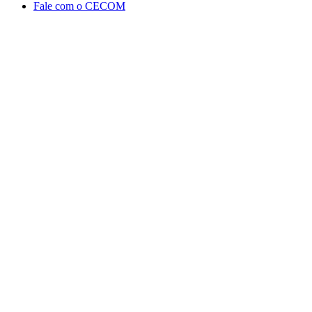
Fale com o CECOM
Aumentar fonte
Diminuir fonte