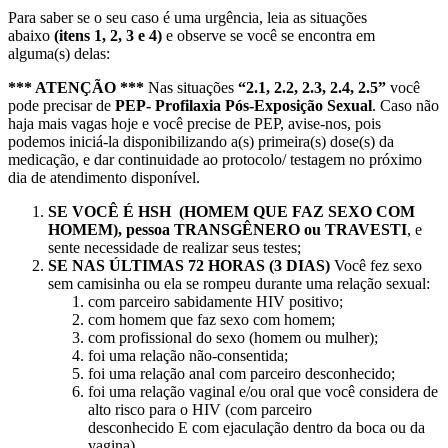
Para saber se o seu caso é uma urgência, leia as situações
abaixo
(itens 1, 2, 3 e 4)
e observe se você se encontra em
alguma(s) delas:
*** ATENÇÃO ***
Nas situações
“2.1, 2.2, 2.3, 2.4, 2.5”
você
pode precisar de
PEP- Profilaxia Pós-Exposição Sexual
. Caso não
haja mais vagas hoje e você precise de PEP, avise-nos, pois
podemos iniciá-la disponibilizando a(s) primeira(s) dose(s) da
medicação, e dar continuidade ao protocolo/ testagem no próximo
dia de atendimento disponível.
SE VOCÊ É HSH (HOMEM QUE FAZ SEXO COM
HOMEM), pessoa TRANSGÊNERO ou TRAVESTI
, e
sente necessidade de realizar seus testes;
SE NAS ÚLTIMAS 72 HORAS (3 DIAS)
Você fez sexo
sem camisinha ou ela se rompeu durante uma relação sexual:
com parceiro sabidamente HIV positivo;
com homem que faz sexo com homem;
com profissional do sexo (homem ou mulher);
foi uma relação não-consentida;
foi uma relação anal com parceiro desconhecido;
foi uma relação vaginal e/ou oral que você considera de
alto risco para o HIV (com parceiro
desconhecido E com ejaculação dentro da boca ou da
vagina).