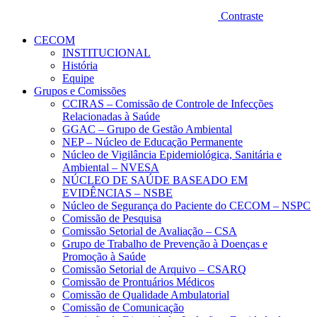
Contraste
CECOM
INSTITUCIONAL
História
Equipe
Grupos e Comissões
CCIRAS – Comissão de Controle de Infecções
Relacionadas à Saúde
GGAC – Grupo de Gestão Ambiental
NEP – Núcleo de Educação Permanente
Núcleo de Vigilância Epidemiológica, Sanitária e
Ambiental – NVESA
NÚCLEO DE SAÚDE BASEADO EM
EVIDÊNCIAS – NSBE
Núcleo de Segurança do Paciente do CECOM – NSPC
Comissão de Pesquisa
Comissão Setorial de Avaliação – CSA
Grupo de Trabalho de Prevenção à Doenças e
Promoção à Saúde
Comissão Setorial de Arquivo – CSARQ
Comissão de Prontuários Médicos
Comissão de Qualidade Ambulatorial
Comissão de Comunicação