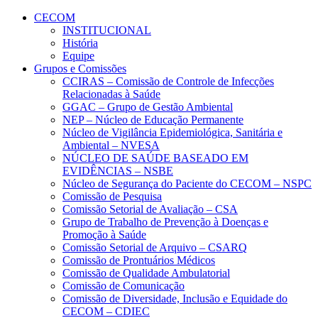
Conteúdo principal
Menu principal
Rodapé
CECOM
INSTITUCIONAL
História
Equipe
Grupos e Comissões
CCIRAS – Comissão de Controle de Infecções
Relacionadas à Saúde
GGAC – Grupo de Gestão Ambiental
NEP – Núcleo de Educação Permanente
Núcleo de Vigilância Epidemiológica, Sanitária e
Ambiental – NVESA
NÚCLEO DE SAÚDE BASEADO EM
EVIDÊNCIAS – NSBE
Núcleo de Segurança do Paciente do CECOM – NSPC
Comissão de Pesquisa
Comissão Setorial de Avaliação – CSA
Grupo de Trabalho de Prevenção à Doenças e
Promoção à Saúde
Comissão Setorial de Arquivo – CSARQ
Comissão de Prontuários Médicos
Comissão de Qualidade Ambulatorial
Comissão de Comunicação
Comissão de Diversidade, Inclusão e Equidade do
CECOM – CDIEC