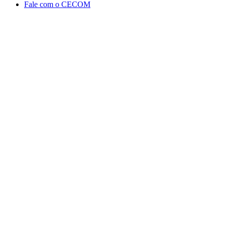
Fale com o CECOM
Aumentar fonte
Diminuir fonte