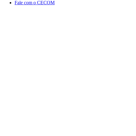
Fale com o CECOM
Aumentar fonte
Diminuir fonte