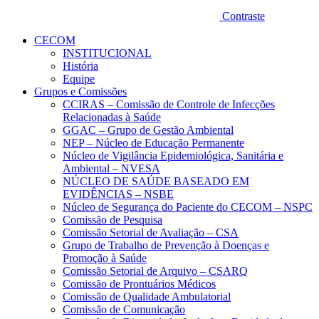
Contraste
CECOM
INSTITUCIONAL
História
Equipe
Grupos e Comissões
CCIRAS – Comissão de Controle de Infecções
Relacionadas à Saúde
GGAC – Grupo de Gestão Ambiental
NEP – Núcleo de Educação Permanente
Núcleo de Vigilância Epidemiológica, Sanitária e
Ambiental – NVESA
NÚCLEO DE SAÚDE BASEADO EM
EVIDÊNCIAS – NSBE
Núcleo de Segurança do Paciente do CECOM – NSPC
Comissão de Pesquisa
Comissão Setorial de Avaliação – CSA
Grupo de Trabalho de Prevenção à Doenças e
Promoção à Saúde
Comissão Setorial de Arquivo – CSARQ
Comissão de Prontuários Médicos
Comissão de Qualidade Ambulatorial
Comissão de Comunicação