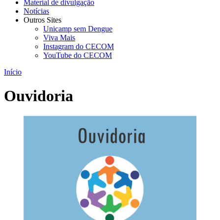
Material de divulgação
Notícias
Outros Sites
Unicamp sem Dengue
Viva Mais
Instagram do CECOM
YouTube do CECOM
Início
Ouvidoria