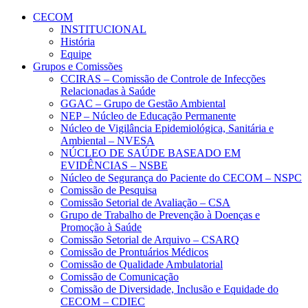
Conteúdo principal
Menu principal
Rodapé
CECOM
INSTITUCIONAL
História
Equipe
Grupos e Comissões
CCIRAS – Comissão de Controle de Infecções
Relacionadas à Saúde
GGAC – Grupo de Gestão Ambiental
NEP – Núcleo de Educação Permanente
Núcleo de Vigilância Epidemiológica, Sanitária e
Ambiental – NVESA
NÚCLEO DE SAÚDE BASEADO EM
EVIDÊNCIAS – NSBE
Núcleo de Segurança do Paciente do CECOM – NSPC
Comissão de Pesquisa
Comissão Setorial de Avaliação – CSA
Grupo de Trabalho de Prevenção à Doenças e
Promoção à Saúde
Comissão Setorial de Arquivo – CSARQ
Comissão de Prontuários Médicos
Comissão de Qualidade Ambulatorial
Comissão de Comunicação
Comissão de Diversidade, Inclusão e Equidade do
CECOM – CDIEC