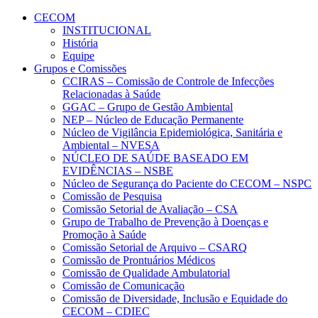
Conteúdo principal
Menu principal
Rodapé
CECOM
INSTITUCIONAL
História
Equipe
Grupos e Comissões
CCIRAS – Comissão de Controle de Infecções
Relacionadas à Saúde
GGAC – Grupo de Gestão Ambiental
NEP – Núcleo de Educação Permanente
Núcleo de Vigilância Epidemiológica, Sanitária e
Ambiental – NVESA
NÚCLEO DE SAÚDE BASEADO EM
EVIDÊNCIAS – NSBE
Núcleo de Segurança do Paciente do CECOM – NSPC
Comissão de Pesquisa
Comissão Setorial de Avaliação – CSA
Grupo de Trabalho de Prevenção à Doenças e
Promoção à Saúde
Comissão Setorial de Arquivo – CSARQ
Comissão de Prontuários Médicos
Comissão de Qualidade Ambulatorial
Comissão de Comunicação
Comissão de Diversidade, Inclusão e Equidade do
CECOM – CDIEC