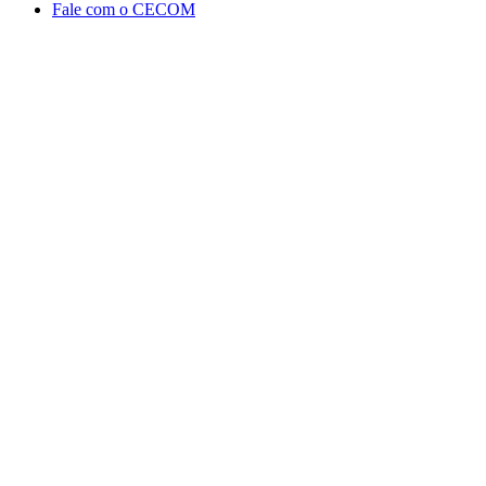
Fale com o CECOM
Aumentar fonte
Diminuir fonte