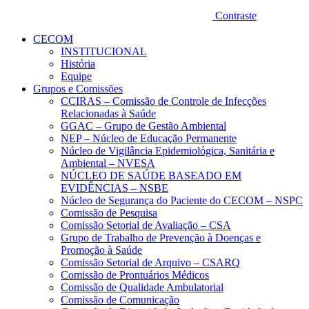
Contraste
CECOM
INSTITUCIONAL
História
Equipe
Grupos e Comissões
CCIRAS – Comissão de Controle de Infecções
Relacionadas à Saúde
GGAC – Grupo de Gestão Ambiental
NEP – Núcleo de Educação Permanente
Núcleo de Vigilância Epidemiológica, Sanitária e
Ambiental – NVESA
NÚCLEO DE SAÚDE BASEADO EM
EVIDÊNCIAS – NSBE
Núcleo de Segurança do Paciente do CECOM – NSPC
Comissão de Pesquisa
Comissão Setorial de Avaliação – CSA
Grupo de Trabalho de Prevenção à Doenças e
Promoção à Saúde
Comissão Setorial de Arquivo – CSARQ
Comissão de Prontuários Médicos
Comissão de Qualidade Ambulatorial
Comissão de Comunicação