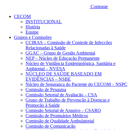
Contraste
CECOM
INSTITUCIONAL
História
Equipe
Grupos e Comissões
CCIRAS – Comissão de Controle de Infecções
Relacionadas à Saúde
GGAC – Grupo de Gestão Ambiental
NEP – Núcleo de Educação Permanente
Núcleo de Vigilância Epidemiológica, Sanitária e
Ambiental – NVESA
NÚCLEO DE SAÚDE BASEADO EM
EVIDÊNCIAS – NSBE
Núcleo de Segurança do Paciente do CECOM – NSPC
Comissão de Pesquisa
Comissão Setorial de Avaliação – CSA
Grupo de Trabalho de Prevenção à Doenças e
Promoção à Saúde
Comissão Setorial de Arquivo – CSARQ
Comissão de Prontuários Médicos
Comissão de Qualidade Ambulatorial
Comissão de Comunicação