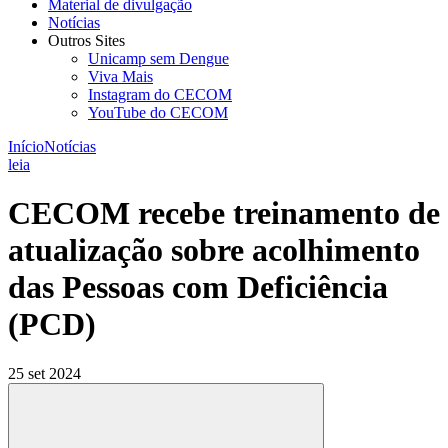
Material de divulgação
Notícias
Outros Sites
Unicamp sem Dengue
Viva Mais
Instagram do CECOM
YouTube do CECOM
Início
Notícias
leia
CECOM recebe treinamento de
atualização sobre acolhimento
das Pessoas com Deficiência
(PCD)
25 set 2024