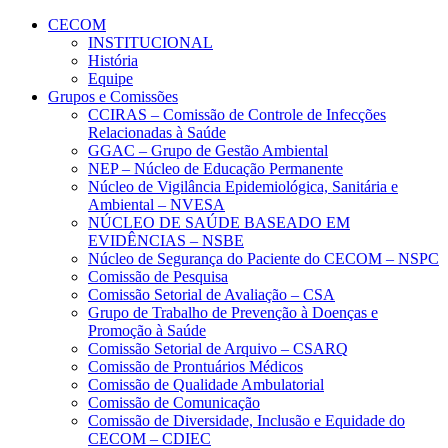
Conteúdo principal
Menu principal
Rodapé
CECOM
INSTITUCIONAL
História
Equipe
Grupos e Comissões
CCIRAS – Comissão de Controle de Infecções
Relacionadas à Saúde
GGAC – Grupo de Gestão Ambiental
NEP – Núcleo de Educação Permanente
Núcleo de Vigilância Epidemiológica, Sanitária e
Ambiental – NVESA
NÚCLEO DE SAÚDE BASEADO EM
EVIDÊNCIAS – NSBE
Núcleo de Segurança do Paciente do CECOM – NSPC
Comissão de Pesquisa
Comissão Setorial de Avaliação – CSA
Grupo de Trabalho de Prevenção à Doenças e
Promoção à Saúde
Comissão Setorial de Arquivo – CSARQ
Comissão de Prontuários Médicos
Comissão de Qualidade Ambulatorial
Comissão de Comunicação
Comissão de Diversidade, Inclusão e Equidade do
CECOM – CDIEC