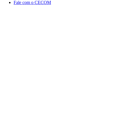
Fale com o CECOM
Aumentar fonte
Diminuir fonte