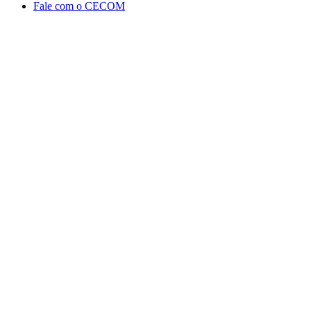
Fale com o CECOM
Aumentar fonte
Diminuir fonte