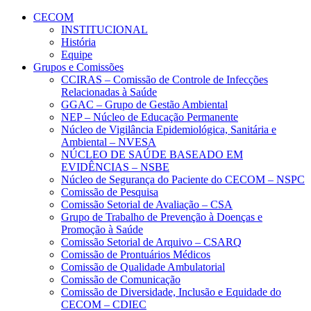
Conteúdo principal
Menu principal
Rodapé
CECOM
INSTITUCIONAL
História
Equipe
Grupos e Comissões
CCIRAS – Comissão de Controle de Infecções
Relacionadas à Saúde
GGAC – Grupo de Gestão Ambiental
NEP – Núcleo de Educação Permanente
Núcleo de Vigilância Epidemiológica, Sanitária e
Ambiental – NVESA
NÚCLEO DE SAÚDE BASEADO EM
EVIDÊNCIAS – NSBE
Núcleo de Segurança do Paciente do CECOM – NSPC
Comissão de Pesquisa
Comissão Setorial de Avaliação – CSA
Grupo de Trabalho de Prevenção à Doenças e
Promoção à Saúde
Comissão Setorial de Arquivo – CSARQ
Comissão de Prontuários Médicos
Comissão de Qualidade Ambulatorial
Comissão de Comunicação
Comissão de Diversidade, Inclusão e Equidade do
CECOM – CDIEC