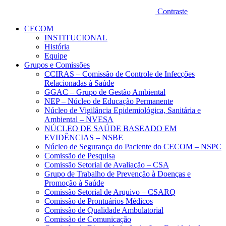
Contraste
CECOM
INSTITUCIONAL
História
Equipe
Grupos e Comissões
CCIRAS – Comissão de Controle de Infecções
Relacionadas à Saúde
GGAC – Grupo de Gestão Ambiental
NEP – Núcleo de Educação Permanente
Núcleo de Vigilância Epidemiológica, Sanitária e
Ambiental – NVESA
NÚCLEO DE SAÚDE BASEADO EM
EVIDÊNCIAS – NSBE
Núcleo de Segurança do Paciente do CECOM – NSPC
Comissão de Pesquisa
Comissão Setorial de Avaliação – CSA
Grupo de Trabalho de Prevenção à Doenças e
Promoção à Saúde
Comissão Setorial de Arquivo – CSARQ
Comissão de Prontuários Médicos
Comissão de Qualidade Ambulatorial
Comissão de Comunicação