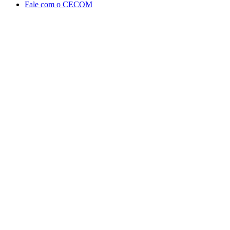
Fale com o CECOM
Aumentar fonte
Diminuir fonte