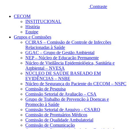
Contraste
CECOM
INSTITUCIONAL
História
Equipe
Grupos e Comissões
CCIRAS – Comissão de Controle de Infecções
Relacionadas à Saúde
GGAC – Grupo de Gestão Ambiental
NEP – Núcleo de Educação Permanente
Núcleo de Vigilância Epidemiológica, Sanitária e
Ambiental – NVESA
NÚCLEO DE SAÚDE BASEADO EM
EVIDÊNCIAS – NSBE
Núcleo de Segurança do Paciente do CECOM – NSPC
Comissão de Pesquisa
Comissão Setorial de Avaliação – CSA
Grupo de Trabalho de Prevenção à Doenças e
Promoção à Saúde
Comissão Setorial de Arquivo – CSARQ
Comissão de Prontuários Médicos
Comissão de Qualidade Ambulatorial
Comissão de Comunicação