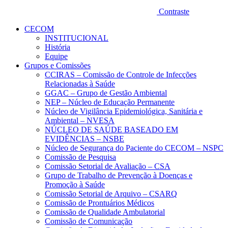
Contraste
CECOM
INSTITUCIONAL
História
Equipe
Grupos e Comissões
CCIRAS – Comissão de Controle de Infecções
Relacionadas à Saúde
GGAC – Grupo de Gestão Ambiental
NEP – Núcleo de Educação Permanente
Núcleo de Vigilância Epidemiológica, Sanitária e
Ambiental – NVESA
NÚCLEO DE SAÚDE BASEADO EM
EVIDÊNCIAS – NSBE
Núcleo de Segurança do Paciente do CECOM – NSPC
Comissão de Pesquisa
Comissão Setorial de Avaliação – CSA
Grupo de Trabalho de Prevenção à Doenças e
Promoção à Saúde
Comissão Setorial de Arquivo – CSARQ
Comissão de Prontuários Médicos
Comissão de Qualidade Ambulatorial
Comissão de Comunicação