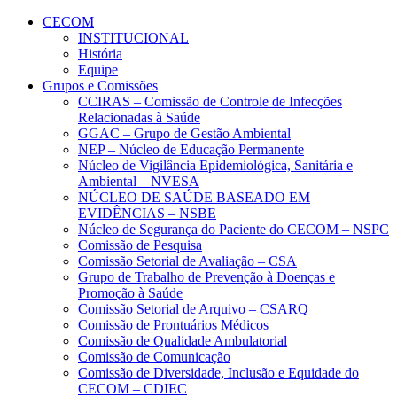
Conteúdo principal
Menu principal
Rodapé
CECOM
INSTITUCIONAL
História
Equipe
Grupos e Comissões
CCIRAS – Comissão de Controle de Infecções
Relacionadas à Saúde
GGAC – Grupo de Gestão Ambiental
NEP – Núcleo de Educação Permanente
Núcleo de Vigilância Epidemiológica, Sanitária e
Ambiental – NVESA
NÚCLEO DE SAÚDE BASEADO EM
EVIDÊNCIAS – NSBE
Núcleo de Segurança do Paciente do CECOM – NSPC
Comissão de Pesquisa
Comissão Setorial de Avaliação – CSA
Grupo de Trabalho de Prevenção à Doenças e
Promoção à Saúde
Comissão Setorial de Arquivo – CSARQ
Comissão de Prontuários Médicos
Comissão de Qualidade Ambulatorial
Comissão de Comunicação
Comissão de Diversidade, Inclusão e Equidade do
CECOM – CDIEC