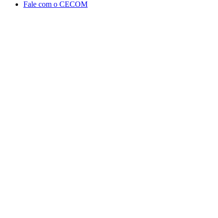
Fale com o CECOM
Aumentar fonte
Diminuir fonte