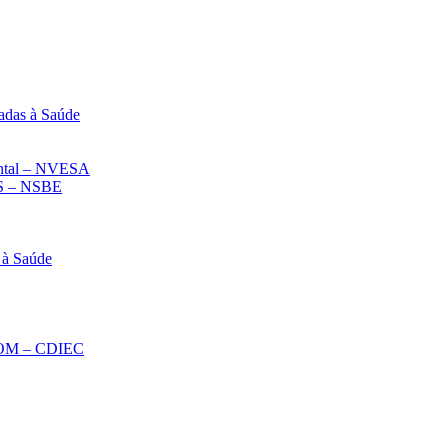
adas à Saúde
iental – NVESA
 – NSBE
 à Saúde
ECOM – CDIEC
Diminuir fonte