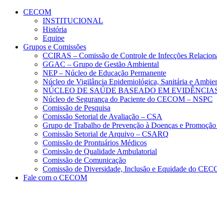
Conteúdo principal
Menu principal
Rodapé
CECOM
INSTITUCIONAL
História
Equipe
Grupos e Comissões
CCIRAS – Comissão de Controle de Infecções Relacion
GGAC – Grupo de Gestão Ambiental
NEP – Núcleo de Educação Permanente
Núcleo de Vigilância Epidemiológica, Sanitária e Amb
NÚCLEO DE SAÚDE BASEADO EM EVIDÊNCIAS
Núcleo de Segurança do Paciente do CECOM – NSPC
Comissão de Pesquisa
Comissão Setorial de Avaliação – CSA
Grupo de Trabalho de Prevenção à Doenças e Promoção
Comissão Setorial de Arquivo – CSARQ
Comissão de Prontuários Médicos
Comissão de Qualidade Ambulatorial
Comissão de Comunicação
Comissão de Diversidade, Inclusão e Equidade do C
Fale com o CECOM
Aumentar fonte