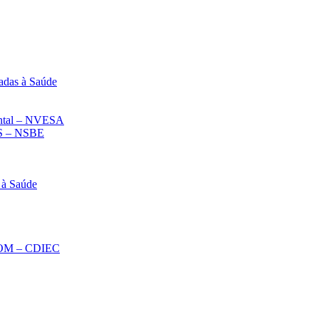
adas à Saúde
iental – NVESA
 – NSBE
 à Saúde
ECOM – CDIEC
Diminuir fonte