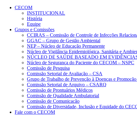
Conteúdo principal
Menu principal
Rodapé
CECOM
INSTITUCIONAL
História
Equipe
Grupos e Comissões
CCIRAS – Comissão de Controle de Infecções Relacion
GGAC – Grupo de Gestão Ambiental
NEP – Núcleo de Educação Permanente
Núcleo de Vigilância Epidemiológica, Sanitária e Amb
NÚCLEO DE SAÚDE BASEADO EM EVIDÊNCIAS
Núcleo de Segurança do Paciente do CECOM – NSPC
Comissão de Pesquisa
Comissão Setorial de Avaliação – CSA
Grupo de Trabalho de Prevenção à Doenças e Promoção
Comissão Setorial de Arquivo – CSARQ
Comissão de Prontuários Médicos
Comissão de Qualidade Ambulatorial
Comissão de Comunicação
Comissão de Diversidade, Inclusão e Equidade do C
Fale com o CECOM
Aumentar fonte