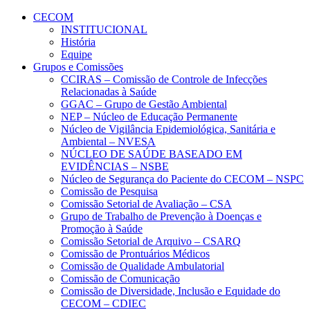
Conteúdo principal
Menu principal
Rodapé
CECOM
INSTITUCIONAL
História
Equipe
Grupos e Comissões
CCIRAS – Comissão de Controle de Infecções
Relacionadas à Saúde
GGAC – Grupo de Gestão Ambiental
NEP – Núcleo de Educação Permanente
Núcleo de Vigilância Epidemiológica, Sanitária e
Ambiental – NVESA
NÚCLEO DE SAÚDE BASEADO EM
EVIDÊNCIAS – NSBE
Núcleo de Segurança do Paciente do CECOM – NSPC
Comissão de Pesquisa
Comissão Setorial de Avaliação – CSA
Grupo de Trabalho de Prevenção à Doenças e
Promoção à Saúde
Comissão Setorial de Arquivo – CSARQ
Comissão de Prontuários Médicos
Comissão de Qualidade Ambulatorial
Comissão de Comunicação
Comissão de Diversidade, Inclusão e Equidade do
CECOM – CDIEC