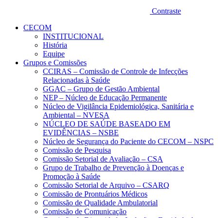
Contraste
CECOM
INSTITUCIONAL
História
Equipe
Grupos e Comissões
CCIRAS – Comissão de Controle de Infecções
Relacionadas à Saúde
GGAC – Grupo de Gestão Ambiental
NEP – Núcleo de Educação Permanente
Núcleo de Vigilância Epidemiológica, Sanitária e
Ambiental – NVESA
NÚCLEO DE SAÚDE BASEADO EM
EVIDÊNCIAS – NSBE
Núcleo de Segurança do Paciente do CECOM – NSPC
Comissão de Pesquisa
Comissão Setorial de Avaliação – CSA
Grupo de Trabalho de Prevenção à Doenças e
Promoção à Saúde
Comissão Setorial de Arquivo – CSARQ
Comissão de Prontuários Médicos
Comissão de Qualidade Ambulatorial
Comissão de Comunicação